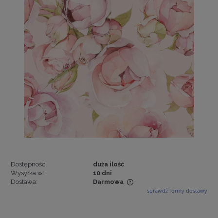
Dostępność:
duża ilość
Wysyłka w:
10 dni
Dostawa:
Darmowa
sprawdź formy dostawy
Cena nie zawiera ewentualnych kosztów płatności