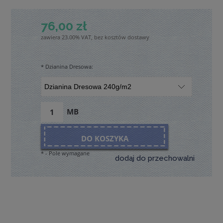
76,00 zł
zawiera 23.00% VAT, bez kosztów dostawy
*
Dzianina Dresowa:
MB
DO KOSZYKA
*
- Pole wymagane
dodaj do przechowalni