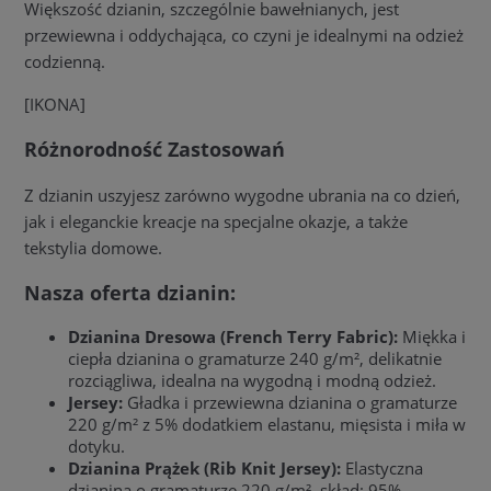
Większość dzianin, szczególnie bawełnianych, jest
przewiewna i oddychająca, co czyni je idealnymi na odzież
codzienną.
[IKONA]
Różnorodność Zastosowań
Z dzianin uszyjesz zarówno wygodne ubrania na co dzień,
jak i eleganckie kreacje na specjalne okazje, a także
tekstylia domowe.
Nasza oferta dzianin:
Dzianina Dresowa (French Terry Fabric):
Miękka i
ciepła dzianina o gramaturze 240 g/m², delikatnie
rozciągliwa, idealna na wygodną i modną odzież.
Jersey:
Gładka i przewiewna dzianina o gramaturze
220 g/m² z 5% dodatkiem elastanu, mięsista i miła w
dotyku.
Dzianina Prążek (Rib Knit Jersey):
Elastyczna
dzianina o gramaturze 220 g/m², skład: 95%