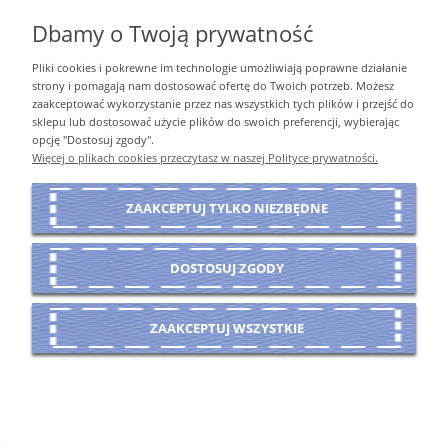
Dbamy o Twoją prywatność
Pliki cookies i pokrewne im technologie umożliwiają poprawne działanie
PŁATNOŚCI I DOSTAWA
strony i pomagają nam dostosować ofertę do Twoich potrzeb. Możesz
zaakceptować wykorzystanie przez nas wszystkich tych plików i przejść do
sklepu lub dostosować użycie plików do swoich preferencji, wybierając
opcję "Dostosuj zgody".
INFORMACJE
Więcej o plikach cookies przeczytasz w naszej Polityce prywatności.
ZAAKCEPTUJ TYLKO NIEZBĘDNE
O NAS
DOSTOSUJ ZGODY
POKAŻ PEŁNĄ WERSJĘ STRONY
ZAAKCEPTUJ WSZYSTKIE
Sklep internetowy Shoper Premium