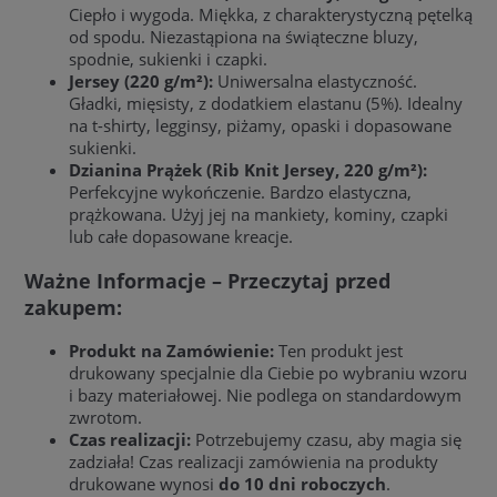
Ciepło i wygoda. Miękka, z charakterystyczną pętelką
od spodu. Niezastąpiona na świąteczne bluzy,
spodnie, sukienki i czapki.
Jersey (220 g/m²):
Uniwersalna elastyczność.
Gładki, mięsisty, z dodatkiem elastanu (5%). Idealny
na t-shirty, legginsy, piżamy, opaski i dopasowane
sukienki.
Dzianina Prążek (Rib Knit Jersey, 220 g/m²):
Perfekcyjne wykończenie. Bardzo elastyczna,
prążkowana. Użyj jej na mankiety, kominy, czapki
lub całe dopasowane kreacje.
Ważne Informacje – Przeczytaj przed
zakupem:
Produkt na Zamówienie:
Ten produkt jest
drukowany specjalnie dla Ciebie po wybraniu wzoru
i bazy materiałowej. Nie podlega on standardowym
zwrotom.
Czas realizacji:
Potrzebujemy czasu, aby magia się
zadziała! Czas realizacji zamówienia na produkty
drukowane wynosi
do 10 dni roboczych
.