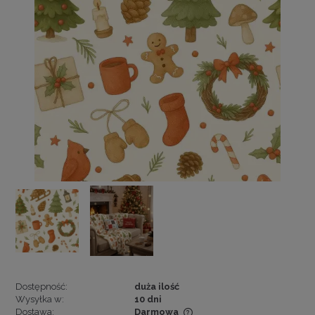
Dostępność:
duża ilość
Wysyłka w:
10 dni
Dostawa:
Darmowa