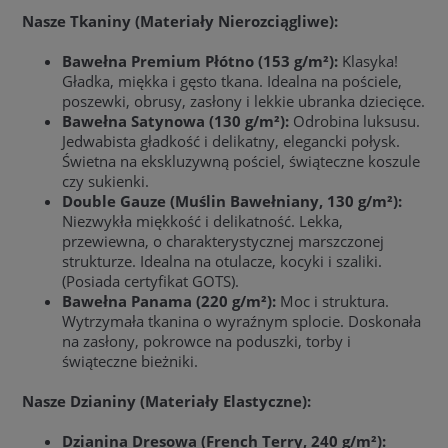
Nasze Tkaniny (Materiały Nierozciągliwe):
Bawełna Premium Płótno (153 g/m²):
Klasyka!
Gładka, miękka i gęsto tkana. Idealna na pościele,
poszewki, obrusy, zasłony i lekkie ubranka dziecięce.
Bawełna Satynowa (130 g/m²):
Odrobina luksusu.
Jedwabista gładkość i delikatny, elegancki połysk.
Świetna na ekskluzywną pościel, świąteczne koszule
czy sukienki.
Double Gauze (Muślin Bawełniany, 130 g/m²):
Niezwykła miękkość i delikatność. Lekka,
przewiewna, o charakterystycznej marszczonej
strukturze. Idealna na otulacze, kocyki i szaliki.
(Posiada certyfikat GOTS).
Bawełna Panama (220 g/m²):
Moc i struktura.
Wytrzymała tkanina o wyraźnym splocie. Doskonała
na zasłony, pokrowce na poduszki, torby i
świąteczne bieżniki.
Nasze Dzianiny (Materiały Elastyczne):
Dzianina Dresowa (French Terry, 240 g/m²):