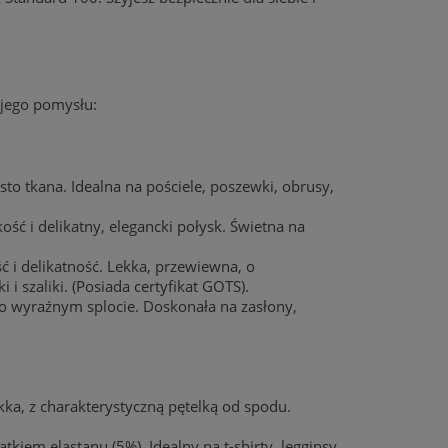
wojego pomysłu:
sto tkana. Idealna na pościele, poszewki, obrusy,
ść i delikatny, elegancki połysk. Świetna na
 i delikatność. Lekka, przewiewna, o
 i szaliki. (Posiada certyfikat GOTS).
 o wyraźnym splocie. Doskonała na zasłony,
ka, z charakterystyczną pętelką od spodu.
tkiem elastanu (5%). Idealny na t-shirty, legginsy,