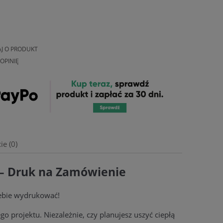
AJ O PRODUKT
OPINIĘ
ie (0)
– Druk na Zamówienie
alnych kosztów
iebie wydrukować!
 projektu. Niezależnie, czy planujesz uszyć ciepłą