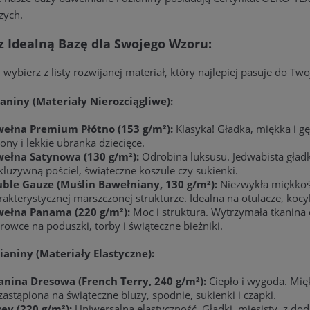
zych.
z Idealną Bazę dla Swojego Wzoru:
 wybierz z listy rozwijanej materiał, który najlepiej pasuje do T
aniny (Materiały Nierozciągliwe):
ełna Premium Płótno (153 g/m²):
Klasyka! Gładka, miękka i gę
łony i lekkie ubranka dziecięce.
ełna Satynowa (130 g/m²):
Odrobina luksusu. Jedwabista gładko
kluzywną pościel, świąteczne koszule czy sukienki.
ble Gauze (Muślin Bawełniany, 130 g/m²):
Niezwykła miękkość
rakterystycznej marszczonej strukturze. Idealna na otulacze, kocyki
ełna Panama (220 g/m²):
Moc i struktura. Wytrzymała tkanina
rowce na poduszki, torby i świąteczne bieżniki.
ianiny (Materiały Elastyczne):
anina Dresowa (French Terry, 240 g/m²):
Ciepło i wygoda. Mięk
zastąpiona na świąteczne bluzy, spodnie, sukienki i czapki.
sey (220 g/m²):
Uniwersalna elastyczność. Gładki, mięsisty, z doda