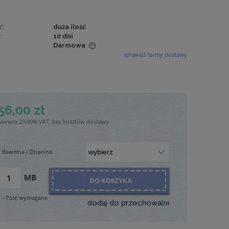
ć:
duża ilość
:
10 dni
Darmowa
sprawdź formy dostawy
wiera ewentualnych
tności
56,00 zł
zawiera 23.00% VAT, bez kosztów dostawy
*
Bawełna i Dzianina:
MB
DO KOSZYKA
*
- Pole wymagane
dodaj do przechowalni