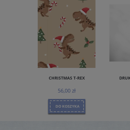
REMIUM
CHRISTMAS T-REX
DRUK
MALS
56,00 zł
DO KOSZYKA