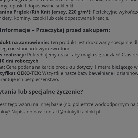
amy, opaski i dopasowane sukienki.
anina Prążek (Rib Knit Jersey, 220 g/m²):
Perfekcyjne wykończen
kiety, kominy, czapki lub całe dopasowane kreacje.
Informacje – Przeczytaj przed zakupem:
dukt na Zamówienie:
Ten produkt jest drukowany specjalnie dl
lega on standardowym zwrotom.
s realizacji:
Potrzebujemy czasu, aby magia się zadziała! Czas r
10 dni roboczych
.
a:
Cena podana na karcie produktu dotyczy 1 metra bieżącego 
tyfikat OEKO-TEX:
Wszystkie nasze bazy bawełniane i dzianinow
rantuje ich bezpieczeństwo.
tania lub specjalne życzenie?
jesz tego wzoru na innej bazie (np. poliestrze wodoodpornym n
alny? Napisz do nas:
kontakt@minkyitkaninki.pl