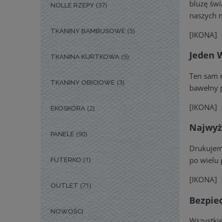
bluzę świ
(37)
NOLLE RZEPY
naszych n
(5)
TKANINY BAMBUSOWE
[IKONA]
Jeden W
(5)
TKANINA KURTKOWA
Ten sam m
(3)
TKANINY OBICIOWE
bawełny 
[IKONA]
(2)
EKOSKÓRA
Najwyż
(90)
PANELE
Drukujemy
po wielu 
(1)
FUTERKO
[IKONA]
(71)
OUTLET
Bezpie
NOWOŚCI
Wszystkie