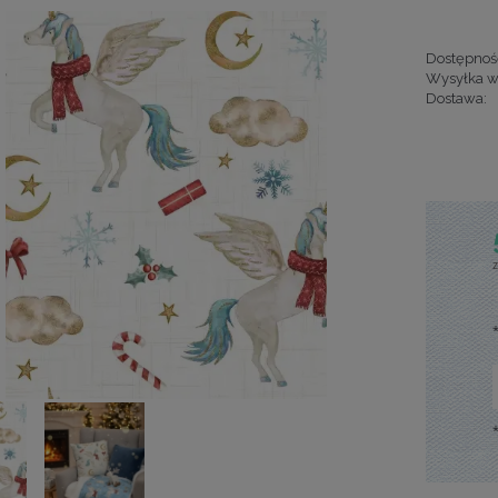
Dostępnoś
Wysyłka w
Dostawa:
Cena nie za
kosztów pła