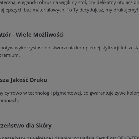
ąteczną, elegancki obrus na wigilijny stół, czy delikatny otulacz
ajlepszych baz materiałowych. To Ty decydujesz, my drukujemy!
zór - Wiele Możliwości
otyw wykorzystasz do stworzenia kompletnej stylizacji lub zesta
premium.
sza Jakość Druku
 cyfrowo w technologii pigmentowej, co gwarantuje żywe kolory
praniach.
czeństwo dla Skóry
 nasze bazy bawełniane i dzianiny posiadają Certyfikat OEKO-TEX 