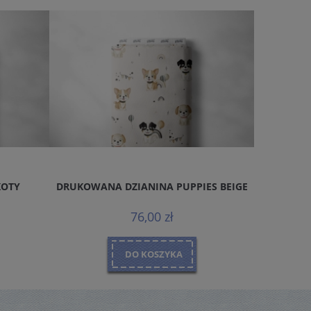
KOTY
DRUKOWANA DZIANINA PUPPIES BEIGE
DRUKOWA
76,00 zł
DO KOSZYKA