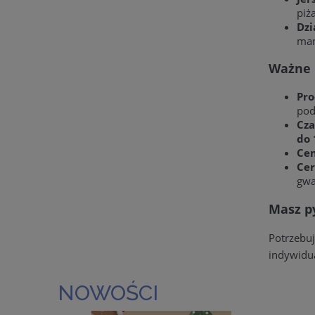
piż
Dzi
man
Ważne 
Pro
pod
Cza
do 
Cen
Cer
gwa
Masz py
Potrzebu
indywidu
NOWOŚCI