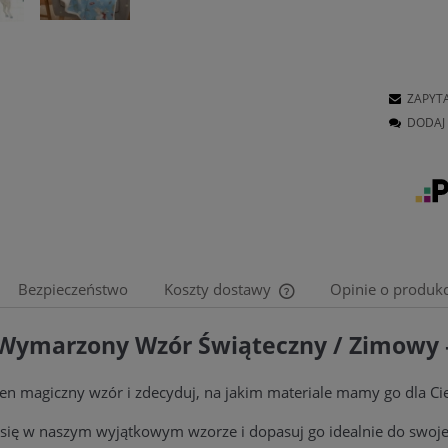
ZAPYT
DODAJ 
Bezpieczeństwo
Koszty dostawy
Opinie o produkc
Wymarzony Wzór Świąteczny / Zimowy 
Cena nie zawiera ewentu
płatności
en magiczny wzór i zdecyduj, na jakim materiale mamy go dla C
się w naszym wyjątkowym wzorze i dopasuj go idealnie do swojego