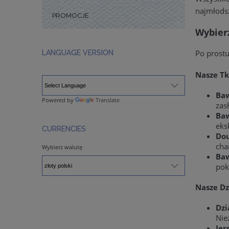
najmłods
PROMOCJE
Wybier
Po prostu
LANGUAGE VERSION
Nasze Tk
Baw
Powered by
Translate
zas
Baw
eks
CURRENCIES
Dou
cha
Wybierz walutę
Baw
pok
Nasze Dz
Dzi
Nie
Jer