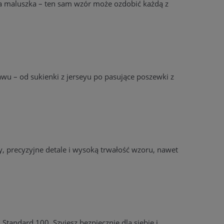
 dla maluszka – ten sam wzór może ozdobić każdą z
wu – od sukienki z jerseyu po pasujące poszewki z
, precyzyjne detale i wysoką trwałość wzoru, nawet
Standard 100. Szyjesz bezpiecznie dla siebie i