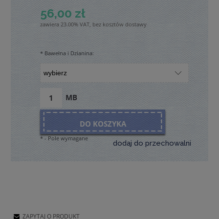
56,00 zł
zawiera 23.00% VAT, bez kosztów dostawy
*
Bawełna i Dzianina:
MB
DO KOSZYKA
*
- Pole wymagane
dodaj do przechowalni
ZAPYTAJ O PRODUKT