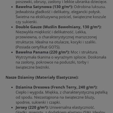
poszewki, obrusy, zasłony i lekkie ubranka dziecięce.
Bawełna Satynowa (130 g/m²):
Odrobina luksusu.
Jedwabista gładkość i delikatny, elegancki połysk.
Świetna na ekskluzywną pościel, świąteczne koszule
czy sukienki.
Double Gauze (Muślin Bawełniany, 130 g/m²):
Niezwykła miękkość i delikatność. Lekka,
przewiewna, o charakterystycznej marszczonej
strukturze. Idealna na otulacze, kocyki i szaliki.
(Posiada certyfikat GOTS).
Bawełna Panama (220 g/m²):
Moc i struktura.
Wytrzymała tkanina o wyraźnym splocie. Doskonała
na zasłony, pokrowce na poduszki, torby i
świąteczne bieżniki.
Nasze Dzianiny (Materiały Elastyczne):
Dzianina Dresowa (French Terry, 240 g/m²):
Ciepło i wygoda. Miękka, z charakterystyczną pętelką
od spodu. Niezastąpiona na świąteczne bluzy,
spodnie, sukienki i czapki.
Jersey (220 g/m²):
Uniwersalna elastyczność.
Gładki, mięsisty, z dodatkiem elastanu (5%). Idealny