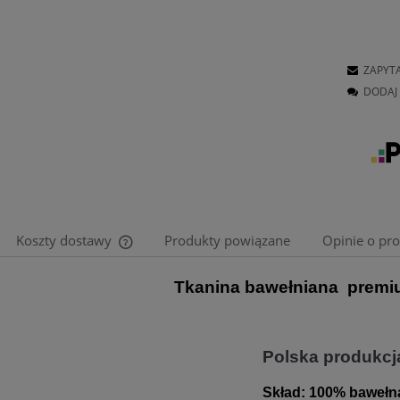
ZAPYT
DODAJ 
Koszty dostawy
Produkty powiązane
Opinie o pro
Tkanina bawełniana premi
Cena nie zawiera ewentualnych kosztów
płatności
Polska produkcj
Skład:
100% bawełn