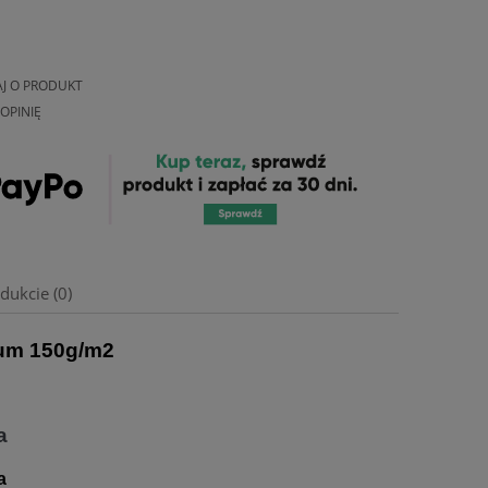
AJ O PRODUKT
OPINIĘ
dukcie (0)
um 150g/m2
a
a