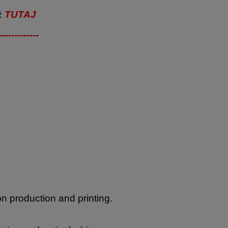
ź
TUTAJ
-------------
on production and printing.