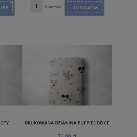
ZYKA
5 metrów
DO KOSZYKA
5
KOTY
DRUKOWANA DZIANINA PUPPIES BEIGE
DRUKOWA
76,00 zł