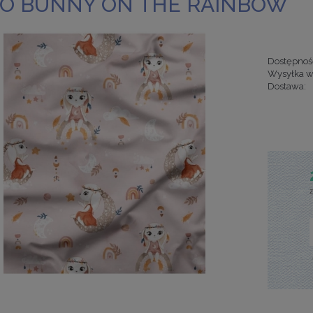
O BUNNY ON THE RAINBOW
Dostępnoś
Wysyłka w
Dostawa:
Cena nie za
kosztów pła