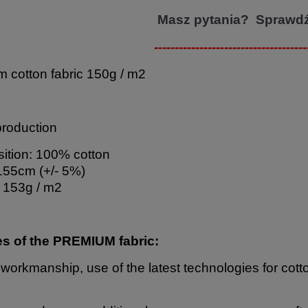
Masz pytania? Sprawd
-------------------------------------
 cotton fabric 150g / m2
production
tion: 100% cotton
155cm (+/- 5%)
 153g / m2
es of the PREMIUM fabric:
 workmanship, use of the latest technologies for cott