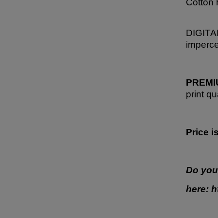
Cotton 
DIGITAL
imperce
PREMIU
print qu
Price i
Do you
here:
h