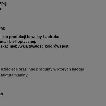
 5%)
2
UM:
 do produkcji bawełny i zadruku.
a i bieli optycznej.
 niebywałą trwałość kolorów i jest
dziecięce oraz inne produkty w których istotna
 faktura tkaniny.
b.