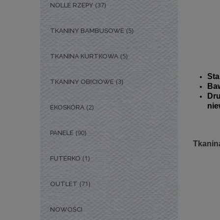
(37)
NOLLE RZEPY
(5)
TKANINY BAMBUSOWE
(5)
TKANINA KURTKOWA
Sta
(3)
TKANINY OBICIOWE
Baw
Dr
nie
(2)
EKOSKÓRA
(90)
PANELE
Tkanina
(1)
FUTERKO
(71)
OUTLET
NOWOŚCI