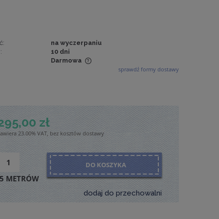
ć:
na wyczerpaniu
:
10 dni
Darmowa
sprawdź formy dostawy
wiera ewentualnych
tności
295,00 zł
zawiera 23.00% VAT, bez kosztów dostawy
DO KOSZYKA
5 METRÓW
dodaj do przechowalni