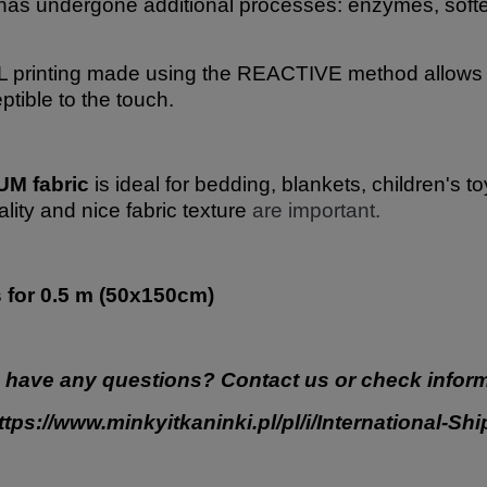
has undergone additional processes: enzymes, softe
 printing made using the REACTIVE method allows for
ptible to the touch.
M fabric
is ideal for bedding, blankets, children's t
ality and nice fabric texture
are important.
s for 0.5 m (50x150cm)
 have any questions? Contact us or check inform
ttps://www.minkyitkaninki.pl/pl/i/International-Sh