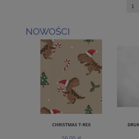
NOWOŚCI
REMIUM
CHRISTMAS T-REX
DRUK
MALS
56,00 zł