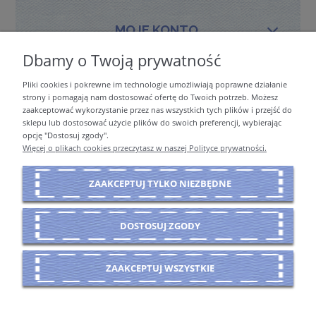
MOJE KONTO
Dbamy o Twoją prywatność
Pliki cookies i pokrewne im technologie umożliwiają poprawne działanie
PŁATNOŚCI I DOSTAWA
strony i pomagają nam dostosować ofertę do Twoich potrzeb. Możesz
zaakceptować wykorzystanie przez nas wszystkich tych plików i przejść do
sklepu lub dostosować użycie plików do swoich preferencji, wybierając
opcję "Dostosuj zgody".
INFORMACJE
Więcej o plikach cookies przeczytasz w naszej Polityce prywatności.
ZAAKCEPTUJ TYLKO NIEZBĘDNE
O NAS
DOSTOSUJ ZGODY
POKAŻ PEŁNĄ WERSJĘ STRONY
ZAAKCEPTUJ WSZYSTKIE
Sklep internetowy Shoper Premium