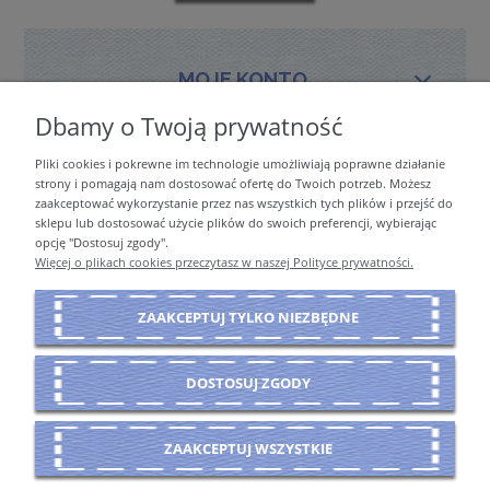
MOJE KONTO
Dbamy o Twoją prywatność
Pliki cookies i pokrewne im technologie umożliwiają poprawne działanie
PŁATNOŚCI I DOSTAWA
strony i pomagają nam dostosować ofertę do Twoich potrzeb. Możesz
zaakceptować wykorzystanie przez nas wszystkich tych plików i przejść do
sklepu lub dostosować użycie plików do swoich preferencji, wybierając
opcję "Dostosuj zgody".
INFORMACJE
Więcej o plikach cookies przeczytasz w naszej Polityce prywatności.
ZAAKCEPTUJ TYLKO NIEZBĘDNE
O NAS
DOSTOSUJ ZGODY
POKAŻ PEŁNĄ WERSJĘ STRONY
ZAAKCEPTUJ WSZYSTKIE
Sklep internetowy Shoper Premium