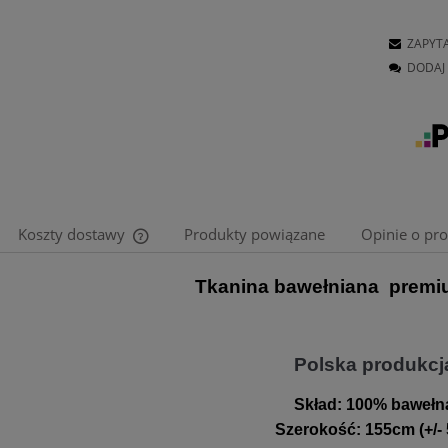
ZAPYT
DODAJ 
Koszty dostawy
Produkty powiązane
Opinie o pro
Tkanina bawełniana premi
Cena nie zawiera ewentualnych kosztów
płatności
Polska produkcj
Skład:
100% bawełn
Szerokość
:
155cm (+/-