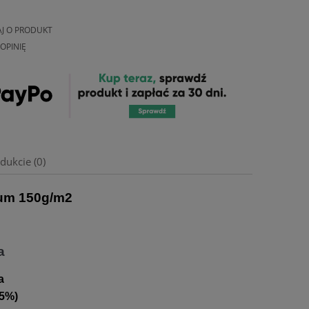
AJ O PRODUKT
OPINIĘ
dukcie (0)
um 150g/m2
a
a
 5%)