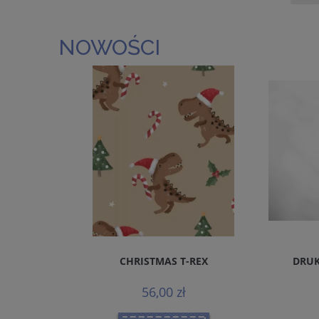
NOWOŚCI
REMIUM
CHRISTMAS T-REX
DRUK
MALS
56,00 zł