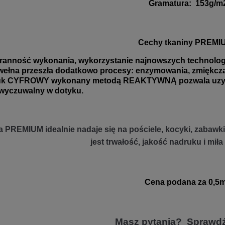
Gramatura
:
153g/m
Cechy tkaniny PREMI
ranność wykonania, wykorzystanie najnowszych technologii
ełna przeszła dodatkowo procesy: enzymowania, zmiękczani
uk CYFROWY wykonany metodą REAKTYWNĄ pozwala uzyskać
wyczuwalny w dotyku.
 PREMIUM idealnie nadaje się na pościele, kocyki, zabawki 
jest trwałość, jakość nadruku i miła
Cena podana za 0,5m
Masz pytania? Sprawd