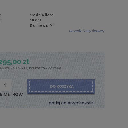
ć:
średnia ilość
:
10 dni
Darmowa
sprawdź formy dostawy
wiera ewentualnych
tności
295,00 zł
zawiera 23.00% VAT, bez kosztów dostawy
DO KOSZYKA
5 METRÓW
dodaj do przechowalni