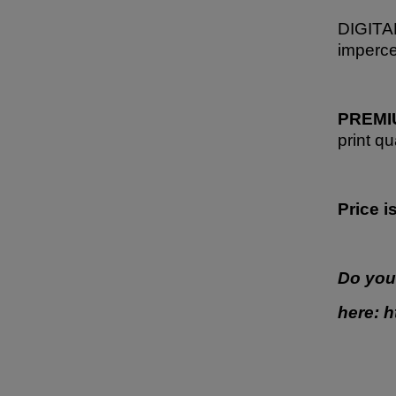
DIGITAL
imperce
PREMIU
print qu
Price i
Do you
here:
h