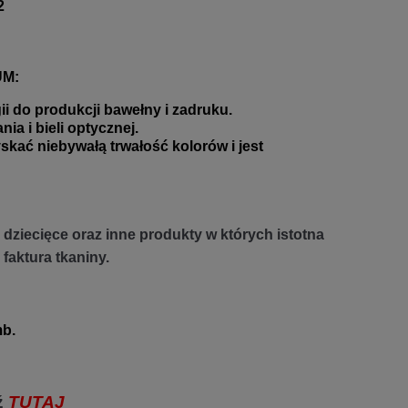
2
UM:
 do produkcji bawełny i zadruku.
a i bieli optycznej.
 niebywałą trwałość kolorów i jest
dziecięce oraz inne produkty w których istotna
 faktura tkaniny.
b.
ź
TUTAJ