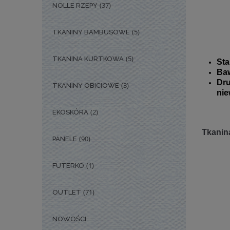
(37)
NOLLE RZEPY
(5)
TKANINY BAMBUSOWE
(5)
TKANINA KURTKOWA
Sta
Baw
Dr
(3)
TKANINY OBICIOWE
nie
(2)
EKOSKÓRA
Tkanina
(90)
PANELE
(1)
FUTERKO
(71)
OUTLET
NOWOŚCI