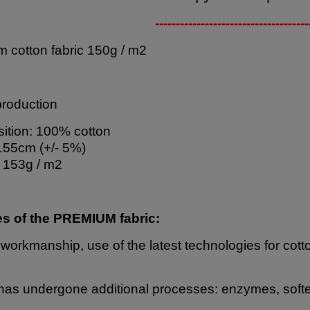
-------------------------------------
 cotton fabric 150g / m2
production
tion: 100% cotton
155cm (+/- 5%)
 153g / m2
es of the PREMIUM fabric:
 workmanship, use of the latest technologies for cott
has undergone additional processes: enzymes, softe