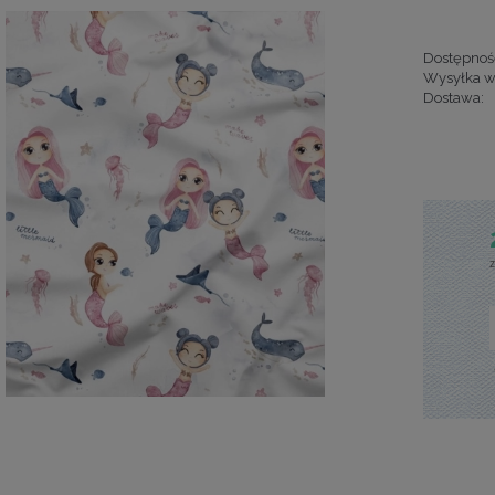
Dostępnoś
Wysyłka w
Dostawa:
Cena nie za
kosztów pła