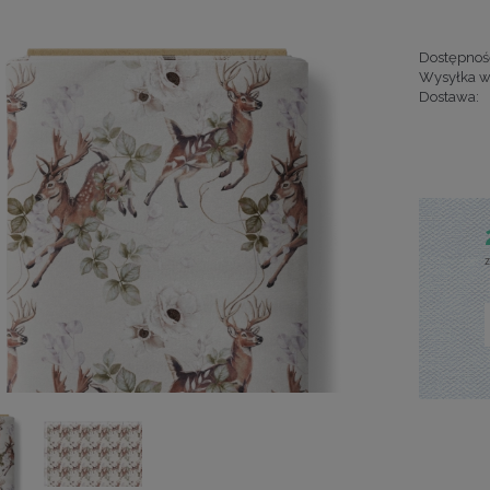
Dostępnoś
Wysyłka w
Dostawa:
Cena nie za
kosztów pła