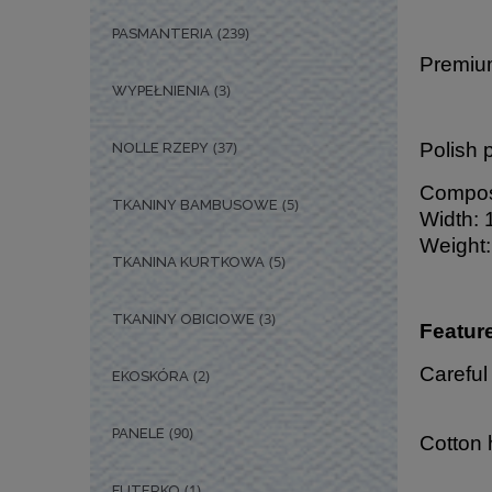
(239)
PASMANTERIA
Premium
(3)
WYPEŁNIENIA
(37)
Polish 
NOLLE RZEPY
Composi
(5)
TKANINY BAMBUSOWE
Width: 
Weight:
(5)
TKANINA KURTKOWA
(3)
TKANINY OBICIOWE
Featur
Careful
(2)
EKOSKÓRA
(90)
PANELE
Cotton 
(1)
FUTERKO