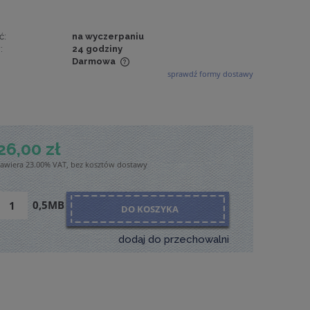
ć:
na wyczerpaniu
:
24 godziny
Darmowa
sprawdź formy dostawy
wiera ewentualnych
tności
26,00 zł
zawiera 23.00% VAT, bez kosztów dostawy
0,5MB
DO KOSZYKA
dodaj do przechowalni