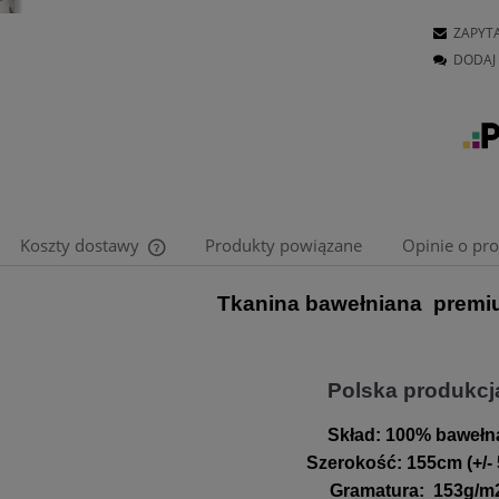
ZAPYT
DODAJ 
Koszty dostawy
Produkty powiązane
Opinie o pro
Tkanina bawełniana premi
Cena nie zawiera ewentualnych kosztów
płatności
Polska produkcj
Skład:
100% bawełn
Szerokość
:
155cm (+/-
Gramatura
:
153g/m