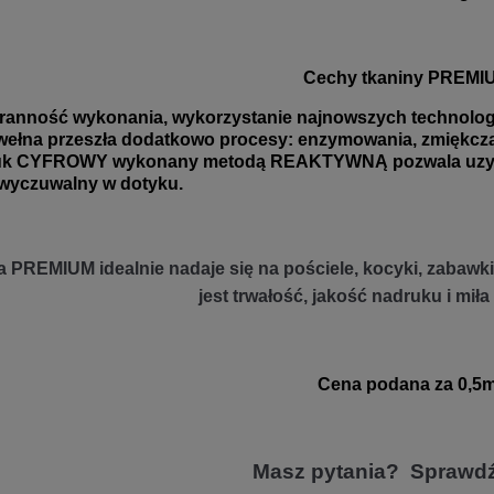
Cechy tkaniny PREMI
ranność wykonania, wykorzystanie najnowszych technologii
ełna przeszła dodatkowo procesy: enzymowania, zmiękczani
uk CYFROWY wykonany metodą REAKTYWNĄ pozwala uzyskać
wyczuwalny w dotyku.
 PREMIUM idealnie nadaje się na pościele, kocyki, zabawki 
jest trwałość, jakość nadruku i miła
Cena podana za 0,5m
Masz pytania? Sprawd