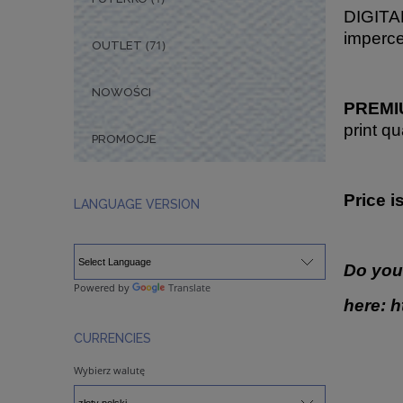
DIGITAL
imperce
(71)
OUTLET
NOWOŚCI
PREMIU
print qu
PROMOCJE
Price i
LANGUAGE VERSION
Do you
Powered by
Translate
here:
h
CURRENCIES
Wybierz walutę