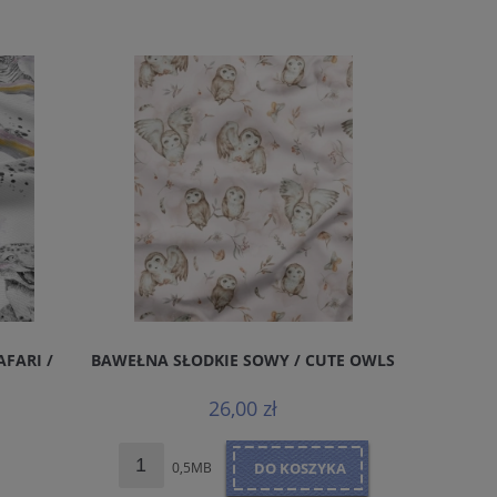
AFARI /
BAWEŁNA SŁODKIE SOWY / CUTE OWLS
RIB KNI
26,00 zł
0,5MB
DO KOSZYKA