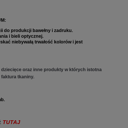
UM:
 do produkcji bawełny i zadruku.
a i bieli optycznej.
 niebywałą trwałość kolorów i jest
dziecięce oraz inne produkty w których istotna
 faktura tkaniny.
b.
ź
TUTAJ