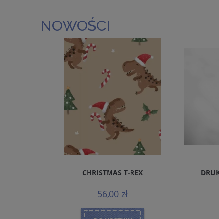
NOWOŚCI
REMIUM
CHRISTMAS T-REX
DRUK
MALS
56,00 zł