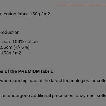
-------------------------------------
 cotton fabric 150g / m2
production
tion: 100% cotton
155cm (+/- 5%)
 153g / m2
es of the PREMIUM fabric:
 workmanship, use of the latest technologies for cott
has undergone additional processes: enzymes, softe