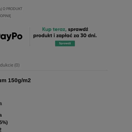
AJ O PRODUKT
OPINIĘ
dukcie (0)
um 150g/m2
a
a
 5%)
2