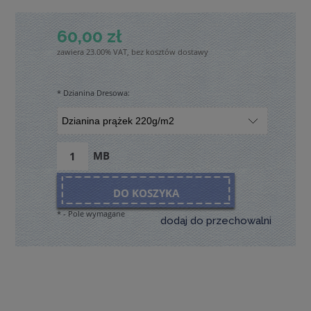
60,00 zł
zawiera 23.00% VAT, bez kosztów dostawy
*
Dzianina Dresowa:
MB
DO KOSZYKA
*
- Pole wymagane
dodaj do przechowalni