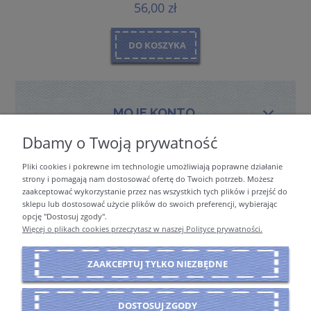
56,00 zł
DO KOSZYKA
MOJE KONTO
Dbamy o Twoją prywatność
Pliki cookies i pokrewne im technologie umożliwiają poprawne działanie
PŁATNOŚCI I DOSTAWA
strony i pomagają nam dostosować ofertę do Twoich potrzeb. Możesz
zaakceptować wykorzystanie przez nas wszystkich tych plików i przejść do
sklepu lub dostosować użycie plików do swoich preferencji, wybierając
opcję "Dostosuj zgody".
INFORMACJE
Więcej o plikach cookies przeczytasz w naszej Polityce prywatności.
ZAAKCEPTUJ TYLKO NIEZBĘDNE
O NAS
DOSTOSUJ ZGODY