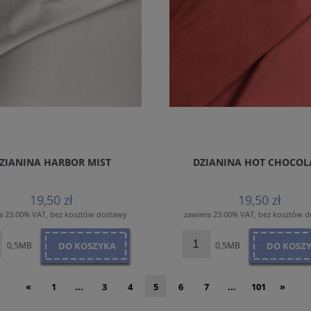
ZIANINA HARBOR MIST
DZIANINA HOT CHOCOL
19,50 zł
19,50 zł
a 23.00% VAT, bez kosztów dostawy
zawiera 23.00% VAT, bez kosztów 
0,5MB
DO KOSZYKA
0,5MB
DO KOSZ
«
1
...
3
4
5
6
7
...
101
»