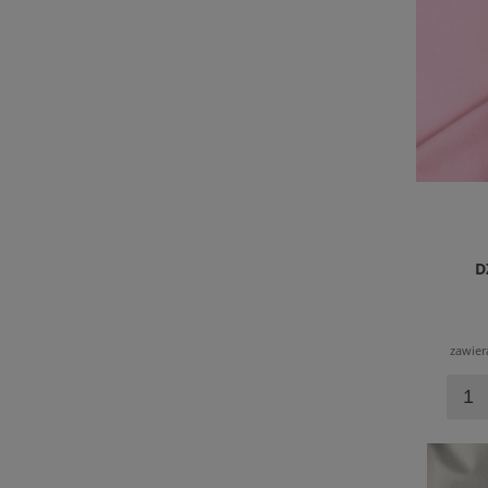
D
zawier