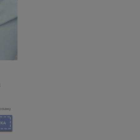
E
dostawy
YKA