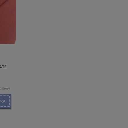
ATE
dostawy
YKA