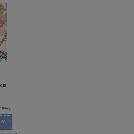
CIE
dostawy
YKA