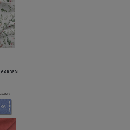
N GARDEN
dostawy
YKA