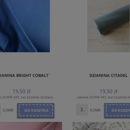
IANINA BRIGHT COBALT
DZIANINA CITADEL
19,50 zł
19,50 zł
a 23.00% VAT, bez kosztów dostawy
zawiera 23.00% VAT, bez kosztów 
0,5MB
DO KOSZYKA
0,5MB
DO KOSZ