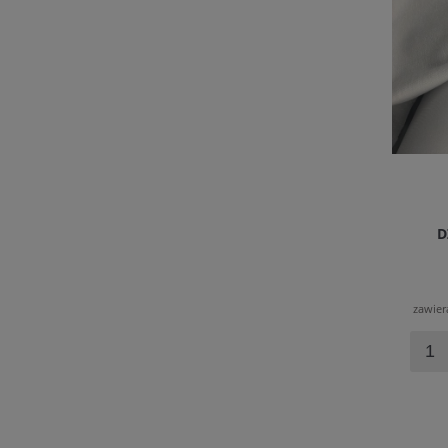
D
zawier