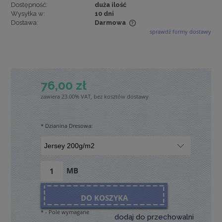
Dostępność:
duża ilość
Wysyłka w:
10 dni
Dostawa:
Darmowa
sprawdź formy dostawy
Cena nie zawiera ewentualnych kosztów płatności
76,00 zł
zawiera 23.00% VAT, bez kosztów dostawy
*
Dzianina Dresowa:
MB
DO KOSZYKA
*
- Pole wymagane
dodaj do przechowalni