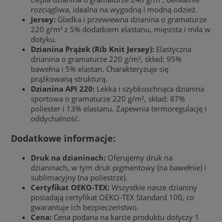
rozciągliwa, idealna na wygodną i modną odzież.
Jersey:
Gładka i przewiewna dzianina o gramaturze
220 g/m² z 5% dodatkiem elastanu, mięsista i miła w
dotyku.
Dzianina Prążek (Rib Knit Jersey):
Elastyczna
dzianina o gramaturze 220 g/m², skład: 95%
bawełna i 5% elastan. Charakteryzuje się
prążkowaną strukturą.
Dzianina API 220:
Lekka i szybkoschnąca dzianina
sportowa o gramaturze 220 g/m², skład: 87%
poliester i 13% elastanu. Zapewnia termoregulację i
oddychalność.
Dodatkowe informacje:
Druk na dzianinach:
Oferujemy druk na
dzianinach, w tym druk pigmentowy (na bawełnie) i
sublimacyjny (na poliestrze).
Certyfikat OEKO-TEX:
Wszystkie nasze dzianiny
posiadają certyfikat OEKO-TEX Standard 100, co
gwarantuje ich bezpieczeństwo.
Cena:
Cena podana na karcie produktu dotyczy 1