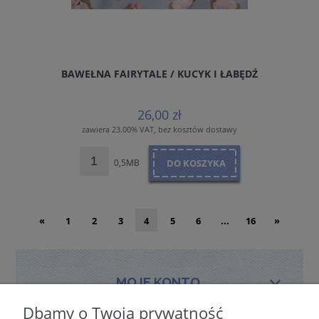
BAWEŁNA FAIRYTALE / KUCYK I ŁABĘDŹ
26,00 zł
zawiera 23.00% VAT, bez kosztów dostawy
0,5MB
DO KOSZYKA
«
1
2
3
4
5
6
...
16
»
MOJE KONTO
Dbamy o Twoją prywatność