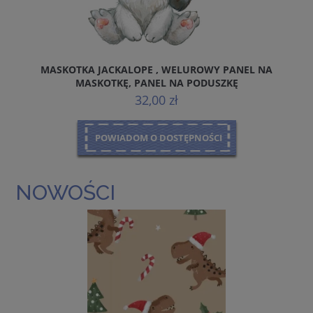
MASKOTKA JACKALOPE , WELUROWY PANEL NA
T
MASKOTKĘ, PANEL NA PODUSZKĘ
32,00 zł
POWIADOM O DOSTĘPNOŚCI
NOWOŚCI