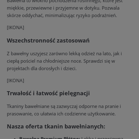
Bawełna to włókno pochodzenia roślinnego, które jest
miękkie, przewiewne i przyjemne w dotyku. Pozwala
skórze oddychać, minimalizując ryzyko podrażnień.
[IKONA]
Wszechstronność zastosowań
Z bawełny uszyjesz zarówno lekką odzież na lato, jak i
ciepłą pościel na chłodniejsze noce. Sprawdzi się w
projektach dla dorosłych i dzieci.
[IKONA]
Trwałość i łatwość pielęgnacji
Tkaniny bawełniane są zazwyczaj odporne na pranie i
prasowanie, co ułatwia ich codzienne użytkowanie.
Nasza oferta tkanin bawełnianych:
Bawełna Premium Płótno:
Lekka i przewiewna