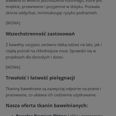
Bawełna to włókno pochodzenia roślinnego, które jest
miękkie, przewiewne i przyjemne w dotyku. Pozwala
skórze oddychać, minimalizując ryzyko podrażnień.
[IKONA]
Wszechstronność zastosowań
Z bawełny uszyjesz zarówno lekką odzież na lato, jak i
ciepłą pościel na chłodniejsze noce. Sprawdzi się w
projektach dla dorosłych i dzieci.
[IKONA]
Trwałość i łatwość pielęgnacji
Tkaniny bawełniane są zazwyczaj odporne na pranie i
prasowanie, co ułatwia ich codzienne użytkowanie.
Nasza oferta tkanin bawełnianych:
Bawełna Premium Płótno:
Lekka i przewiewna