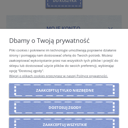
DO KOSZYKA
MOJE KONTO
Dbamy o Twoją prywatność
Pliki cookies i pokrewne im technologie umożliwiają poprawne działanie
PŁATNOŚCI I DOSTAWA
strony i pomagają nam dostosować ofertę do Twoich potrzeb. Możesz
zaakceptować wykorzystanie przez nas wszystkich tych plików i przejść do
sklepu lub dostosować użycie plików do swoich preferencji, wybierając
opcję "Dostosuj zgody".
INFORMACJE
Więcej o plikach cookies przeczytasz w naszej Polityce prywatności.
ZAAKCEPTUJ TYLKO NIEZBĘDNE
O NAS
DOSTOSUJ ZGODY
POKAŻ PEŁNĄ WERSJĘ STRONY
ZAAKCEPTUJ WSZYSTKIE
Sklep internetowy Shoper Premium