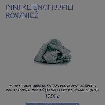
INNI KLIENCI KUPILI
RÓWNIEŻ
MINKY POLAR 380G SKY GRAY, PLUSZOWA DZIANINA
TK
POLIESTROWA, ODCIEŃ JASNO SZARY Z NUTAMI BŁĘKITU
I ZIELENI
17,50 zł