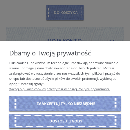
DO KOSZYKA
MOJE KONTO
Dbamy o Twoją prywatność
Pliki cookies i pokrewne im technologie umożliwiają poprawne działanie
PŁATNOŚCI I DOSTAWA
strony i pomagają nam dostosować ofertę do Twoich potrzeb. Możesz
zaakceptować wykorzystanie przez nas wszystkich tych plików i przejść do
sklepu lub dostosować użycie plików do swoich preferencji, wybierając
opcję "Dostosuj zgody".
INFORMACJE
Więcej o plikach cookies przeczytasz w naszej Polityce prywatności.
ZAAKCEPTUJ TYLKO NIEZBĘDNE
O NAS
DOSTOSUJ ZGODY
POKAŻ PEŁNĄ WERSJĘ STRONY