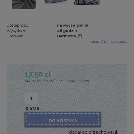
Dostępność:
na wyczerpaniu
Wysyłka w:
48 godzin
Dostawa:
Darmowa
sprawdź formy dostawy
Cena nie zawiera ewentualnych kosztów płatności
17,50 zł
zawiera 23.00% VAT, bez kosztów dostawy
0,5MB
DO KOSZYKA
dodaj do przechowalni