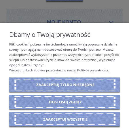
MOJE KONTO
Dbamy o Twoją prywatność
Pliki cookies i pokrewne im technologie umożliwiają poprawne działanie
PŁATNOŚCI I DOSTAWA
strony i pomagają nam dostosować ofertę do Twoich potrzeb. Możesz
zaakceptować wykorzystanie przez nas wszystkich tych plików i przejść do
sklepu lub dostosować użycie plików do swoich preferencji, wybierając
opcję "Dostosuj zgody".
INFORMACJE
Więcej o plikach cookies przeczytasz w naszej Polityce prywatności.
ZAAKCEPTUJ TYLKO NIEZBĘDNE
O NAS
DOSTOSUJ ZGODY
POKAŻ PEŁNĄ WERSJĘ STRONY
ZAAKCEPTUJ WSZYSTKIE
Sklep internetowy Shoper Premium