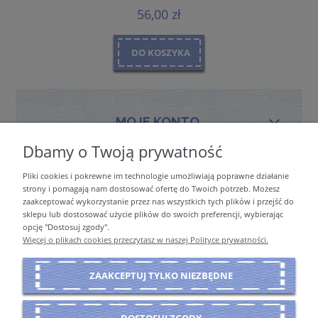
56,00 zł
DO KOSZYKA
MOJE KONTO
Dbamy o Twoją prywatność
Pliki cookies i pokrewne im technologie umożliwiają poprawne działanie
PŁATNOŚCI I DOSTAWA
strony i pomagają nam dostosować ofertę do Twoich potrzeb. Możesz
zaakceptować wykorzystanie przez nas wszystkich tych plików i przejść do
sklepu lub dostosować użycie plików do swoich preferencji, wybierając
opcję "Dostosuj zgody".
INFORMACJE
Więcej o plikach cookies przeczytasz w naszej Polityce prywatności.
ZAAKCEPTUJ TYLKO NIEZBĘDNE
O NAS