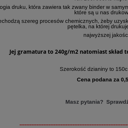
ogia druku, która zawiera tak zwany binder w samym
które są u nas druko
echodzą szereg procesów chemicznych, żeby uzyskać
pętelka, na której drukuj
najwyższej jakości
Jej gramatura to 240g/m2 natomiast skład t
Szerokość dzianiny to 150c
Cena podana za 0,
Masz pytania? Sprawd
---------------------------------------------------------------