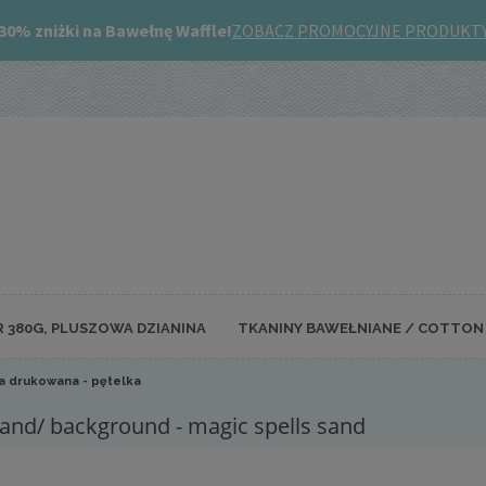
R 380G, PLUSZOWA DZIANINA
TKANINY BAWEŁNIANE / COTTON 
a drukowana - pętelka
sand/ background - magic spells sand