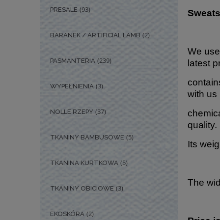
(93)
PRESALE
Sweats
(2)
BARANEK / ARTIFICIAL LAMB
We use 
(239)
PASMANTERIA
latest p
contains
(3)
WYPEŁNIENIA
with us
(37)
NOLLE RZEPY
chemical
quality.
(5)
TKANINY BAMBUSOWE
Its wei
(5)
TKANINA KURTKOWA
The wid
(3)
TKANINY OBICIOWE
(2)
EKOSKÓRA