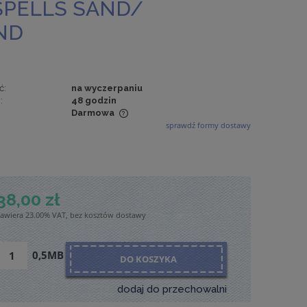
SPELLS SAND/
ND
ć:
na wyczerpaniu
:
48 godzin
Darmowa
sprawdź formy dostawy
wiera ewentualnych
tności
38,00 zł
zawiera 23.00% VAT, bez kosztów dostawy
0,5MB
DO KOSZYKA
dodaj do przechowalni