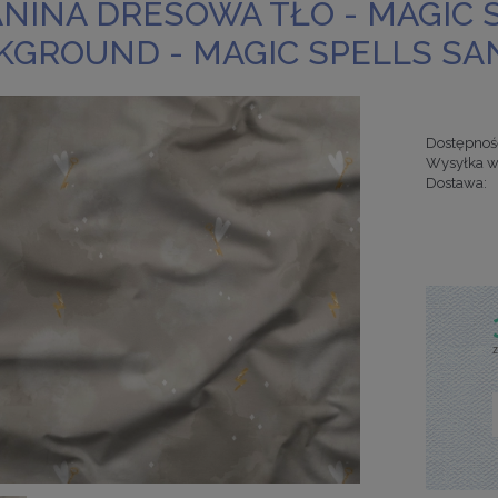
ANINA DRESOWA TŁO - MAGIC 
KGROUND - MAGIC SPELLS SA
Dostępnoś
Wysyłka w
Dostawa:
Cena nie za
kosztów pła