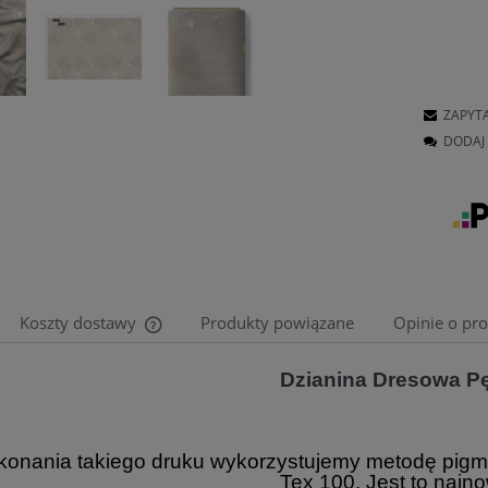
ZAPYT
DODAJ 
Koszty dostawy
Produkty powiązane
Opinie o pro
Dzianina Dresowa Pę
Cena nie zawiera ewentualnych kosztów
płatności
onania takiego druku wykorzystujemy metodę pigm
Tex 100. Jest to najn