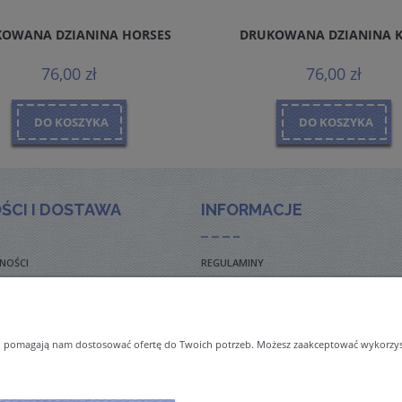
OWANA DZIANINA HORSES
DRUKOWANA DZIANINA 
76,00 zł
76,00 zł
DO KOSZYKA
DO KOSZYKA
ŚCI I DOSTAWA
INFORMACJE
NOŚCI
REGULAMINY
TO ZADAWANE PYTANIA
POLITYKA PRYWATNOŚCI
TAWY
ZWROTY I REKLAMACJE
 i pomagają nam dostosować ofertę do Twoich potrzeb. Możesz zaakceptować wykorzysta
NAL ORDERS & SHIPMENT