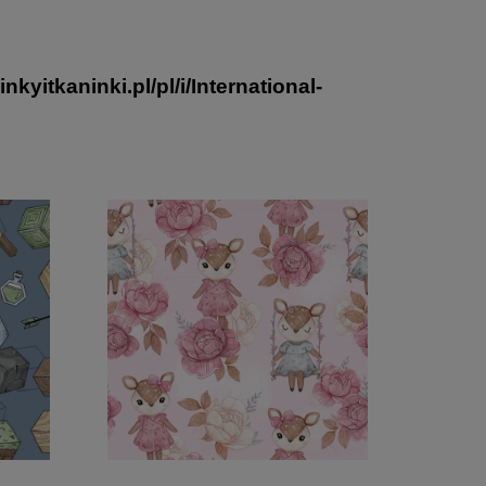
nkyitkaninki.pl/pl/i/International-