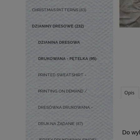
(63)
CHRISTMAS PATTERNS
(232)
DZIANINY DRESOWE
DZIANINA DRESOWA
(95)
DRUKOWANA - PĘTELKA
PRINTED SWEATSHIRT -
PRINTING ON DEMAND /
Opis
DRESÓWKA DRUKOWANA -
(87)
DRUK NA ŻĄDANIE
Do wyk
JERSEY DRUKOWANY SINGIEL