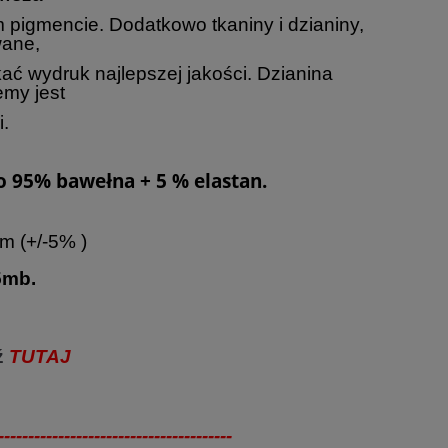
 pigmencie. Dodatkowo tkaniny i dzianiny,
wane
,
 wydruk najlepszej jakości. Dzianina
emy jest
.
o 95% bawełna + 5 % elastan.
m (+/-5% )
5mb.
ź
TUTAJ
---------------------------------------