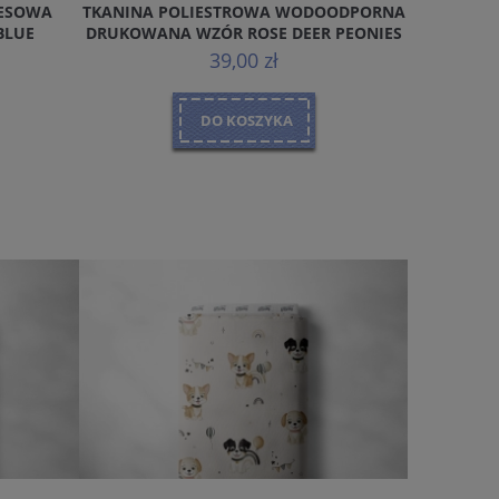
RESOWA
TKANINA POLIESTROWA WODOODPORNA
FOT
BLUE
DRUKOWANA WZÓR ROSE DEER PEONIES
39,00 zł
DO KOSZYKA
PO