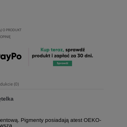
AJ O PRODUKT
OPINIĘ
dukcie (0)
telka
entową. Pigmenty posiadają atest OEKO-
owsza