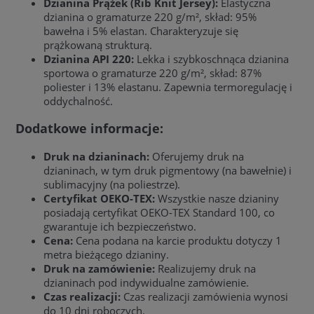
Dzianina Prążek (Rib Knit Jersey):
Elastyczna
dzianina o gramaturze 220 g/m², skład: 95%
bawełna i 5% elastan. Charakteryzuje się
prążkowaną strukturą.
Dzianina API 220:
Lekka i szybkoschnąca dzianina
sportowa o gramaturze 220 g/m², skład: 87%
poliester i 13% elastanu. Zapewnia termoregulację i
oddychalność.
Dodatkowe informacje:
Druk na dzianinach:
Oferujemy druk na
dzianinach, w tym druk pigmentowy (na bawełnie) i
sublimacyjny (na poliestrze).
Certyfikat OEKO-TEX:
Wszystkie nasze dzianiny
posiadają certyfikat OEKO-TEX Standard 100, co
gwarantuje ich bezpieczeństwo.
Cena:
Cena podana na karcie produktu dotyczy 1
metra bieżącego dzianiny.
Druk na zamówienie:
Realizujemy druk na
dzianinach pod indywidualne zamówienie.
Czas realizacji:
Czas realizacji zamówienia wynosi
do 10 dni roboczych.