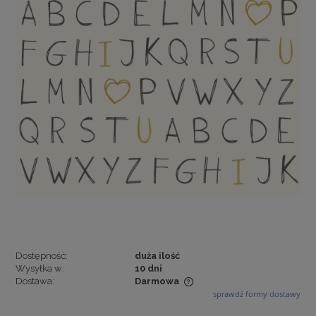
Dostępność:
duża ilość
Wysyłka w:
10 dni
Dostawa:
Darmowa
sprawdź formy dostawy
Cena nie zawiera ewentualnych kosztów płatności