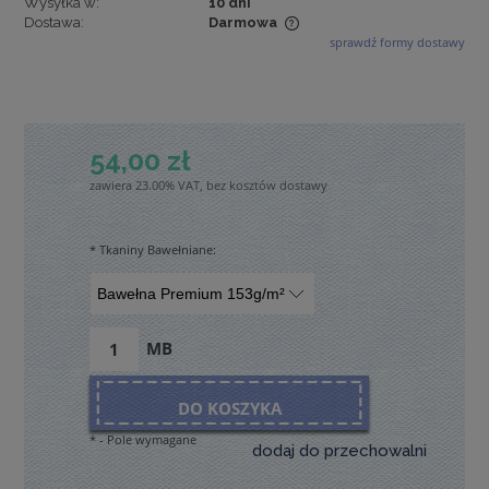
Wysyłka w:
10 dni
Dostawa:
Darmowa
sprawdź formy dostawy
Cena nie zawiera ewentualnych kosztów płatności
54,00 zł
zawiera 23.00% VAT, bez kosztów dostawy
*
Tkaniny Bawełniane:
MB
DO KOSZYKA
*
- Pole wymagane
dodaj do przechowalni