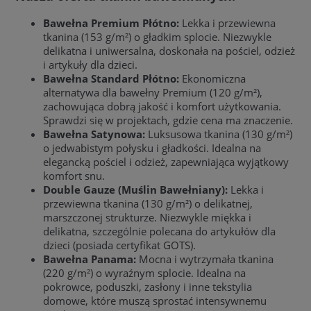
Bawełna Premium Płótno:
Lekka i przewiewna
tkanina (153 g/m²) o gładkim splocie. Niezwykle
delikatna i uniwersalna, doskonała na pościel, odzież
i artykuły dla dzieci.
Bawełna Standard Płótno:
Ekonomiczna
alternatywa dla bawełny Premium (120 g/m²),
zachowująca dobrą jakość i komfort użytkowania.
Sprawdzi się w projektach, gdzie cena ma znaczenie.
Bawełna Satynowa:
Luksusowa tkanina (130 g/m²)
o jedwabistym połysku i gładkości. Idealna na
elegancką pościel i odzież, zapewniająca wyjątkowy
komfort snu.
Double Gauze (Muślin Bawełniany):
Lekka i
przewiewna tkanina (130 g/m²) o delikatnej,
marszczonej strukturze. Niezwykle miękka i
delikatna, szczególnie polecana do artykułów dla
dzieci (posiada certyfikat GOTS).
Bawełna Panama:
Mocna i wytrzymała tkanina
(220 g/m²) o wyraźnym splocie. Idealna na
pokrowce, poduszki, zasłony i inne tekstylia
domowe, które muszą sprostać intensywnemu