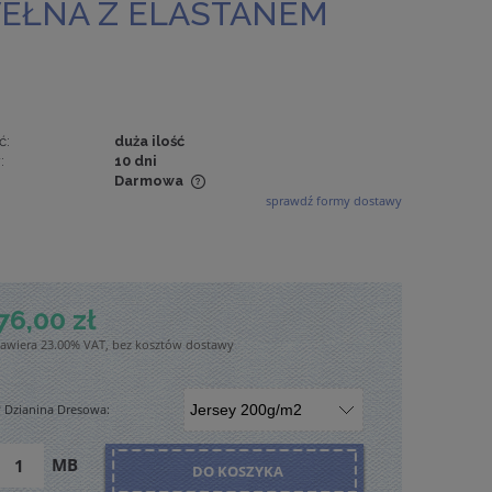
WEŁNA Z ELASTANEM
ć:
duża ilość
:
10 dni
Darmowa
sprawdź formy dostawy
wiera ewentualnych
tności
76,00 zł
zawiera 23.00% VAT, bez kosztów dostawy
*
Dzianina Dresowa:
MB
DO KOSZYKA