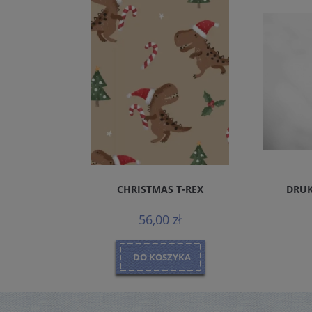
REMIUM
CHRISTMAS T-REX
DRUK
MALS
56,00 zł
DO KOSZYKA