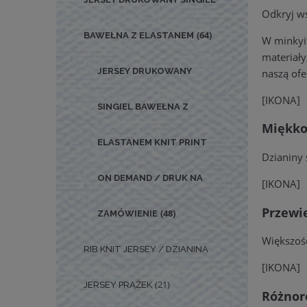
Odkryj ws
(64)
BAWEŁNA Z ELASTANEM
W minkyit
materiały
JERSEY DRUKOWANY
naszą ofe
[IKONA]
SINGIEL BAWEŁNA Z
Miękkoś
ELASTANEM KNIT PRINT
Dzianiny 
ON DEMAND / DRUK NA
[IKONA]
Przewi
(48)
ZAMÓWIENIE
Większość
RIB KNIT JERSEY / DZIANINA
[IKONA]
(21)
JERSEY PRĄŻEK
Różnor