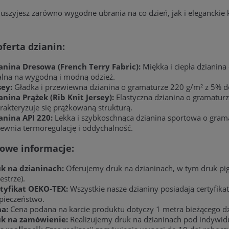
 uszyjesz zarówno wygodne ubrania na co dzień, jak i eleganckie kr
ferta dzianin:
anina Dresowa (French Terry Fabric):
Miękka i ciepła dzianina
alna na wygodną i modną odzież.
sey:
Gładka i przewiewna dzianina o gramaturze 220 g/m² z 5% do
anina Prążek (Rib Knit Jersey):
Elastyczna dzianina o gramaturz
rakteryzuje się prążkowaną strukturą.
anina API 220:
Lekka i szybkoschnąca dzianina sportowa o gramat
ewnia termoregulację i oddychalność.
owe informacje:
k na dzianinach:
Oferujemy druk na dzianinach, w tym druk pig
estrze).
tyfikat OEKO-TEX:
Wszystkie nasze dzianiny posiadają certyfik
pieczeństwo.
a:
Cena podana na karcie produktu dotyczy 1 metra bieżącego dz
k na zamówienie:
Realizujemy druk na dzianinach pod indywid