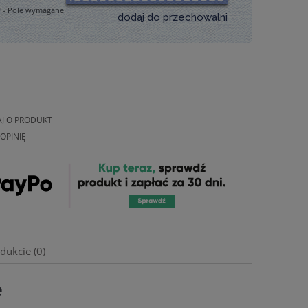
*
- Pole wymagane
dodaj do przechowalni
AJ O PRODUKT
OPINIĘ
dukcie (0)
e