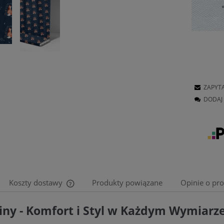
ZAPYT
DODAJ 
Koszty dostawy
Produkty powiązane
Opinie o pro
iny - Komfort i Styl w Każdym Wymiarz
Cena nie zawiera ewentualnych kosztów
płatności