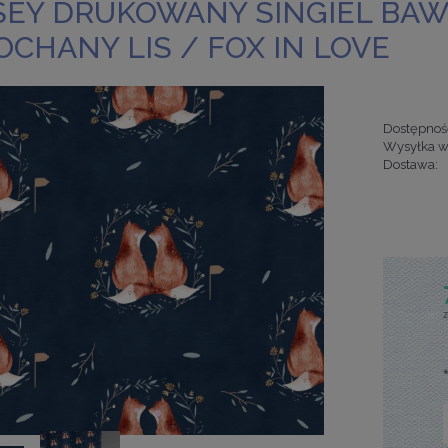
SEY DRUKOWANY SINGIEL BA
OCHANY LIS / FOX IN LOVE
Dostępnoś
Wysyłka w
Dostawa:
Cena nie za
kosztów pła