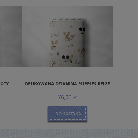
KOTY
DRUKOWANA DZIANINA PUPPIES BEIGE
DRUKOWA
76,00 zł
DO KOSZYKA