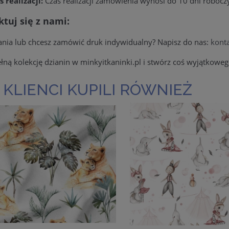
s realizacji:
Czas realizacji zamówienia wynosi do 10 dni robocz
tuj się z nami:
ania lub chcesz zamówić druk indywidualny? Napisz do nas:
kont
łną kolekcję dzianin w minkyitkaninki.pl i stwórz coś wyjątkoweg
 KLIENCI KUPILI RÓWNIEŻ