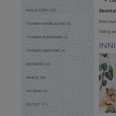
Cza
Skontak
(37)
NOLLE RZEPY
Masz pyt
(5)
TKANINY BAMBUSOWE
Odkryj pe
(5)
TKANINA KURTKOWA
INNI
(3)
TKANINY OBICIOWE
(2)
EKOSKÓRA
(90)
PANELE
(1)
FUTERKO
(71)
OUTLET