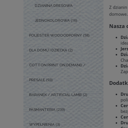
DZIANINA DRESOWA
Z dzianin
domowe.
(16)
JEDNOKOLOROWA
Nasza o
(58)
POLIESTER WODOODPORNY
Dzi
ide
Jer
(2)
DLA DOMU I DZIECKA
Dzi
Cha
COTTON PRINT ON DEMAND /
Dzi
Zap
(93)
PRESALE
Dodatk
Dru
(2)
BARANEK / ARTIFICIAL LAMB
poli
Cer
(239)
PASMANTERIA
bez
Cen
Dru
(3)
WYPEŁNIENIA