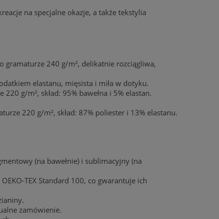
eacje na specjalne okazje, a także tekstylia
 o gramaturze 240 g/m², delikatnie rozciągliwa,
datkiem elastanu, mięsista i miła w dotyku.
e 220 g/m², skład: 95% bawełna i 5% elastan.
urze 220 g/m², skład: 87% poliester i 13% elastanu.
mentowy (na bawełnie) i sublimacyjny (na
at OEKO-TEX Standard 100, co gwarantuje ich
ianiny.
ualne zamówienie.