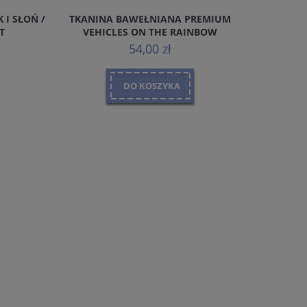
 I SŁOŃ /
TKANINA BAWEŁNIANA PREMIUM
TKANI
T
VEHICLES ON THE RAINBOW
RAINB
54,00 zł
DO KOSZYKA