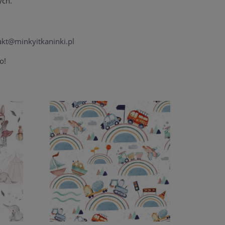
ych.
akt@minkyitkaninki.pl
o!