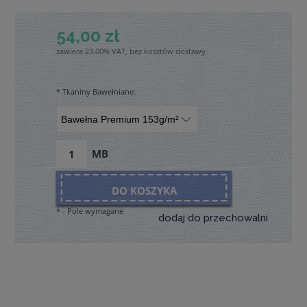
54,00 zł
zawiera 23.00% VAT, bez kosztów dostawy
*
Tkaniny Bawełniane:
MB
DO KOSZYKA
*
- Pole wymagane
dodaj do przechowalni