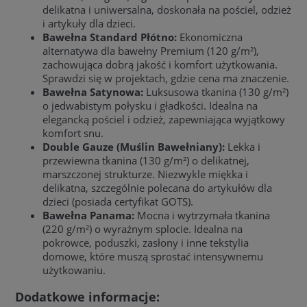
delikatna i uniwersalna, doskonała na pościel, odzież
i artykuły dla dzieci.
Bawełna Standard Płótno:
Ekonomiczna
alternatywa dla bawełny Premium (120 g/m²),
zachowująca dobrą jakość i komfort użytkowania.
Sprawdzi się w projektach, gdzie cena ma znaczenie.
Bawełna Satynowa:
Luksusowa tkanina (130 g/m²)
o jedwabistym połysku i gładkości. Idealna na
elegancką pościel i odzież, zapewniająca wyjątkowy
komfort snu.
Double Gauze (Muślin Bawełniany):
Lekka i
przewiewna tkanina (130 g/m²) o delikatnej,
marszczonej strukturze. Niezwykle miękka i
delikatna, szczególnie polecana do artykułów dla
dzieci (posiada certyfikat GOTS).
Bawełna Panama:
Mocna i wytrzymała tkanina
(220 g/m²) o wyraźnym splocie. Idealna na
pokrowce, poduszki, zasłony i inne tekstylia
domowe, które muszą sprostać intensywnemu
użytkowaniu.
Dodatkowe informacje: