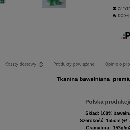
ZAPYT
DODAJ 
Koszty dostawy
Produkty powiązane
Opinie o pro
Tkanina bawełniana premi
Cena nie zawiera ewentualnych kosztów
płatności
Polska produkcj
Skład:
100% bawełn
Szerokość
:
155cm (+/-
Gramatura
:
153g/m