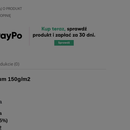
AJ O PRODUKT
OPINIĘ
dukcie (0)
um 150g/m2
a
a
 5%)
2