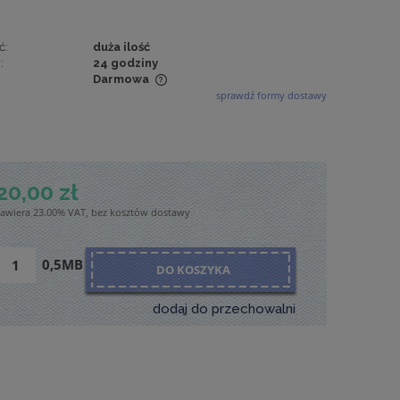
ć:
duża ilość
:
24 godziny
Darmowa
sprawdź formy dostawy
wiera ewentualnych
tności
20,00 zł
zawiera 23.00% VAT, bez kosztów dostawy
0,5MB
DO KOSZYKA
dodaj do przechowalni