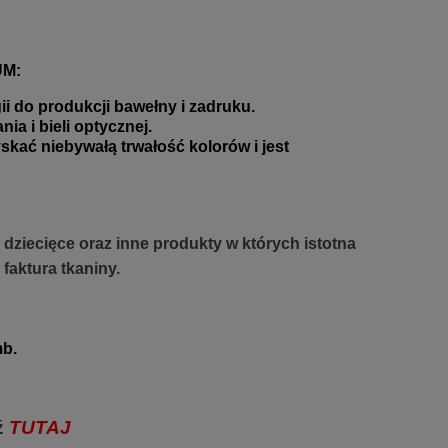
UM:
 do produkcji bawełny i zadruku.
a i bieli optycznej.
 niebywałą trwałość kolorów i jest
dziecięce oraz inne produkty w których istotna
 faktura tkaniny.
b.
ź
TUTAJ