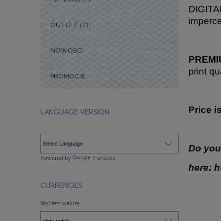
DIGITAL
imperce
(71)
OUTLET
NOWOŚCI
PREMIU
print qu
PROMOCJE
Price i
LANGUAGE VERSION
Do you
Powered by
Translate
here:
h
CURRENCIES
Wybierz walutę