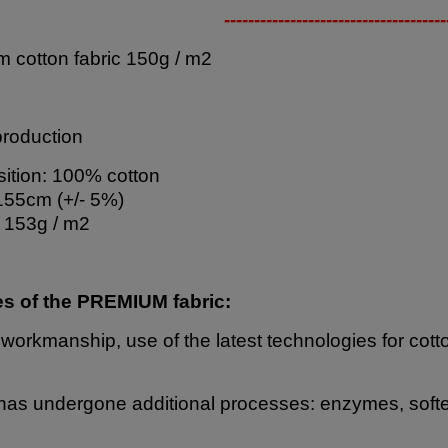
-------------------------------------
 cotton fabric 150g / m2
production
tion: 100% cotton
155cm (+/- 5%)
 153g / m2
es of the PREMIUM fabric:
 workmanship, use of the latest technologies for cott
has undergone additional processes: enzymes, softe