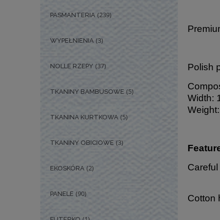
(239)
PASMANTERIA
Premium
(3)
WYPEŁNIENIA
(37)
Polish 
NOLLE RZEPY
Composi
(5)
TKANINY BAMBUSOWE
Width: 
Weight:
(5)
TKANINA KURTKOWA
(3)
TKANINY OBICIOWE
Featur
Careful
(2)
EKOSKÓRA
(90)
PANELE
Cotton 
(1)
FUTERKO