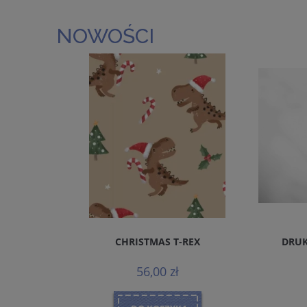
NOWOŚCI
REMIUM
CHRISTMAS T-REX
DRUK
MALS
56,00 zł