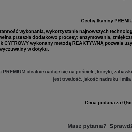
Cechy tkaniny PREMI
ranność wykonania, wykorzystanie najnowszych technologii
ełna przeszła dodatkowo procesy: enzymowania, zmiękczani
uk CYFROWY wykonany metodą REAKTYWNĄ pozwala uzyskać
wyczuwalny w dotyku.
 PREMIUM idealnie nadaje się na pościele, kocyki, zabawki 
jest trwałość, jakość nadruku i miła
Cena podana za 0,5m
Masz pytania? Sprawd