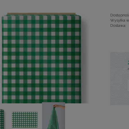
Dostępnoś
Wysyłka w
Dostawa:
Cena nie za
kosztów pła