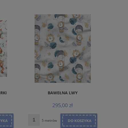
RKI
BAWEŁNA LWY
BAWEŁNA 
295,00 zł
ZYKA
5 metrów
DO KOSZYKA
5