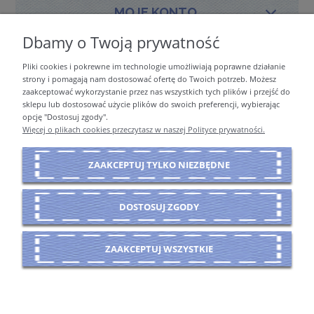
MOJE KONTO
Dbamy o Twoją prywatność
Pliki cookies i pokrewne im technologie umożliwiają poprawne działanie
PŁATNOŚCI I DOSTAWA
strony i pomagają nam dostosować ofertę do Twoich potrzeb. Możesz
zaakceptować wykorzystanie przez nas wszystkich tych plików i przejść do
sklepu lub dostosować użycie plików do swoich preferencji, wybierając
opcję "Dostosuj zgody".
INFORMACJE
Więcej o plikach cookies przeczytasz w naszej Polityce prywatności.
ZAAKCEPTUJ TYLKO NIEZBĘDNE
O NAS
DOSTOSUJ ZGODY
POKAŻ PEŁNĄ WERSJĘ STRONY
ZAAKCEPTUJ WSZYSTKIE
Sklep internetowy Shoper Premium