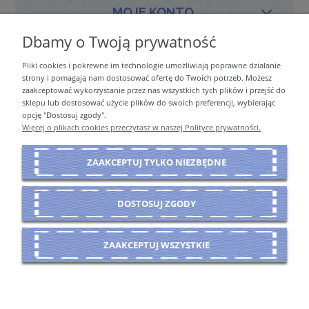
MOJE KONTO
Dbamy o Twoją prywatność
Pliki cookies i pokrewne im technologie umożliwiają poprawne działanie
PŁATNOŚCI I DOSTAWA
strony i pomagają nam dostosować ofertę do Twoich potrzeb. Możesz
zaakceptować wykorzystanie przez nas wszystkich tych plików i przejść do
sklepu lub dostosować użycie plików do swoich preferencji, wybierając
opcję "Dostosuj zgody".
INFORMACJE
Więcej o plikach cookies przeczytasz w naszej Polityce prywatności.
ZAAKCEPTUJ TYLKO NIEZBĘDNE
O NAS
DOSTOSUJ ZGODY
POKAŻ PEŁNĄ WERSJĘ STRONY
ZAAKCEPTUJ WSZYSTKIE
Sklep internetowy Shoper Premium