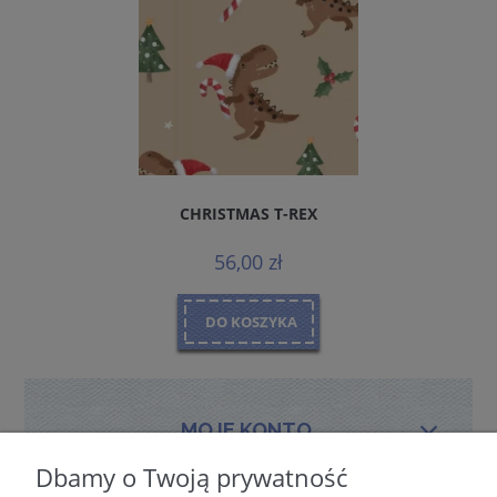
CHRISTMAS T-REX
56,00 zł
DO KOSZYKA
MOJE KONTO
Dbamy o Twoją prywatność