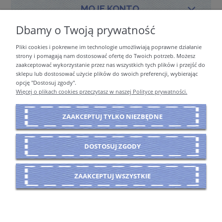
MOJE KONTO
Dbamy o Twoją prywatność
Pliki cookies i pokrewne im technologie umożliwiają poprawne działanie
PŁATNOŚCI I DOSTAWA
strony i pomagają nam dostosować ofertę do Twoich potrzeb. Możesz
zaakceptować wykorzystanie przez nas wszystkich tych plików i przejść do
sklepu lub dostosować użycie plików do swoich preferencji, wybierając
opcję "Dostosuj zgody".
INFORMACJE
Więcej o plikach cookies przeczytasz w naszej Polityce prywatności.
ZAAKCEPTUJ TYLKO NIEZBĘDNE
O NAS
DOSTOSUJ ZGODY
POKAŻ PEŁNĄ WERSJĘ STRONY
ZAAKCEPTUJ WSZYSTKIE
Sklep internetowy Shoper Premium