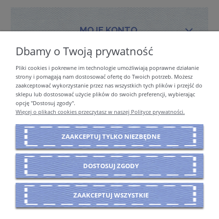
MOJE KONTO
Dbamy o Twoją prywatność
Pliki cookies i pokrewne im technologie umożliwiają poprawne działanie
PŁATNOŚCI I DOSTAWA
strony i pomagają nam dostosować ofertę do Twoich potrzeb. Możesz
zaakceptować wykorzystanie przez nas wszystkich tych plików i przejść do
sklepu lub dostosować użycie plików do swoich preferencji, wybierając
opcję "Dostosuj zgody".
INFORMACJE
Więcej o plikach cookies przeczytasz w naszej Polityce prywatności.
ZAAKCEPTUJ TYLKO NIEZBĘDNE
O NAS
DOSTOSUJ ZGODY
POKAŻ PEŁNĄ WERSJĘ STRONY
ZAAKCEPTUJ WSZYSTKIE
Sklep internetowy Shoper Premium