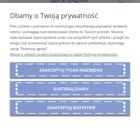
MOJE KONTO
Dbamy o Twoją prywatność
Pliki cookies i pokrewne im technologie umożliwiają poprawne działanie
PŁATNOŚCI I DOSTAWA
strony i pomagają nam dostosować ofertę do Twoich potrzeb. Możesz
zaakceptować wykorzystanie przez nas wszystkich tych plików i przejść do
sklepu lub dostosować użycie plików do swoich preferencji, wybierając
opcję "Dostosuj zgody".
INFORMACJE
Więcej o plikach cookies przeczytasz w naszej Polityce prywatności.
ZAAKCEPTUJ TYLKO NIEZBĘDNE
O NAS
DOSTOSUJ ZGODY
POKAŻ PEŁNĄ WERSJĘ STRONY
ZAAKCEPTUJ WSZYSTKIE
Sklep internetowy Shoper Premium