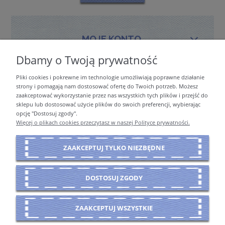
MOJE KONTO
Dbamy o Twoją prywatność
Pliki cookies i pokrewne im technologie umożliwiają poprawne działanie
PŁATNOŚCI I DOSTAWA
strony i pomagają nam dostosować ofertę do Twoich potrzeb. Możesz
zaakceptować wykorzystanie przez nas wszystkich tych plików i przejść do
sklepu lub dostosować użycie plików do swoich preferencji, wybierając
opcję "Dostosuj zgody".
INFORMACJE
Więcej o plikach cookies przeczytasz w naszej Polityce prywatności.
ZAAKCEPTUJ TYLKO NIEZBĘDNE
O NAS
DOSTOSUJ ZGODY
POKAŻ PEŁNĄ WERSJĘ STRONY
ZAAKCEPTUJ WSZYSTKIE
Sklep internetowy Shoper Premium