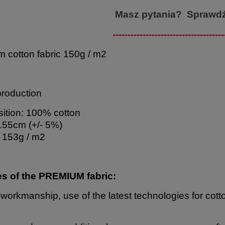
Masz pytania? Sprawd
-------------------------------------
 cotton fabric 150g / m2
production
tion: 100% cotton
155cm (+/- 5%)
 153g / m2
es of the PREMIUM fabric:
 workmanship, use of the latest technologies for cott