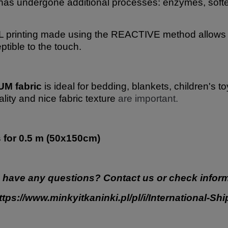
has undergone additional processes: enzymes, softe
 printing made using the REACTIVE method allows for
ptible to the touch.
M fabric
is ideal for bedding, blankets, children's t
ality and nice fabric texture
are important.
s for 0.5 m (50x150cm)
 have any questions? Contact us or check inform
ttps://www.minkyitkaninki.pl/pl/i/International-Sh