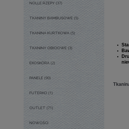
(37)
NOLLE RZEPY
(5)
TKANINY BAMBUSOWE
(5)
TKANINA KURTKOWA
Sta
(3)
TKANINY OBICIOWE
Baw
Dr
nie
(2)
EKOSKÓRA
(90)
PANELE
Tkanina
(1)
FUTERKO
(71)
OUTLET
NOWOŚCI