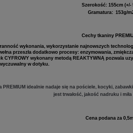
Szerokość
:
155cm (+/-
Gramatura
:
153g/m
Cechy tkaniny PREMI
ranność wykonania, wykorzystanie najnowszych technologii
ełna przeszła dodatkowo procesy: enzymowania, zmiękczani
uk CYFROWY wykonany metodą REAKTYWNĄ pozwala uzyskać
wyczuwalny w dotyku.
 PREMIUM idealnie nadaje się na pościele, kocyki, zabawki 
jest trwałość, jakość nadruku i miła
Cena podana za 0,5m