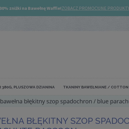
R 380G, PLUSZOWA DZIANINA
TKANINY BAWEŁNIANE / COTTON 
bawełna błękitny szop spadochron / blue parac
EŁNA BŁĘKITNY SZOP SPADO