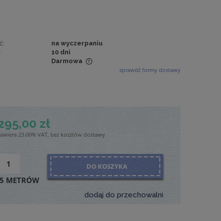
ć:
na wyczerpaniu
:
10 dni
Darmowa
sprawdź formy dostawy
wiera ewentualnych
tności
295,00 zł
zawiera 23.00% VAT, bez kosztów dostawy
DO KOSZYKA
5 METRÓW
dodaj do przechowalni