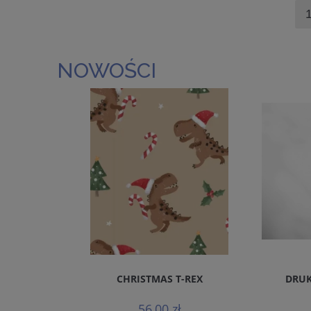
NOWOŚCI
REMIUM
CHRISTMAS T-REX
DRUK
MALS
56,00 zł