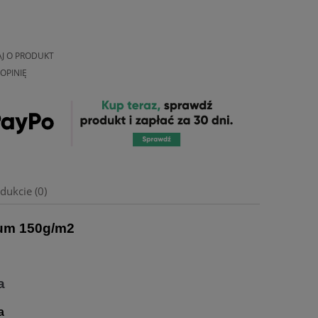
AJ O PRODUKT
OPINIĘ
dukcie (0)
um 150g/m2
a
a