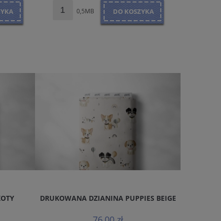
ZYKA
0,5MB
DO KOSZYKA
5
KOTY
DRUKOWANA DZIANINA PUPPIES BEIGE
DRUKOWA
76,00 zł