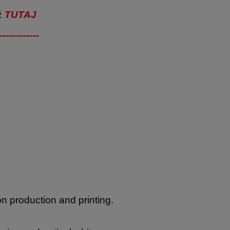
ź
TUTAJ
-------------
on production and printing.