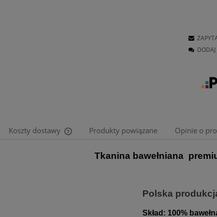
ZAPYT
DODAJ 
Koszty dostawy
Produkty powiązane
Opinie o pro
Tkanina bawełniana premi
Cena nie zawiera ewentualnych kosztów
płatności
Polska produkcj
Skład:
100% bawełn