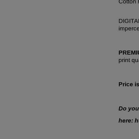
Cotton 
DIGITAL
imperce
PREMIU
print qu
Price i
Do you
here:
h