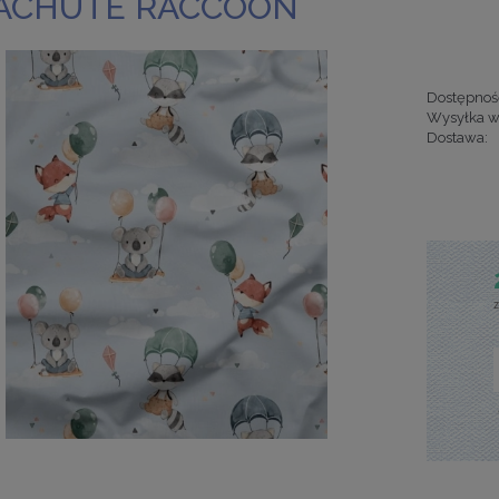
ACHUTE RACCOON
Dostępnoś
Wysyłka w
Dostawa:
Cena nie za
kosztów pła