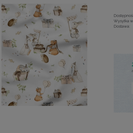
Dostępnoś
Wysyłka w
Dostawa:
Cena nie za
kosztów pła