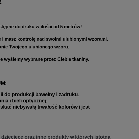
2
tępne do druku w ilości od 5 metrów!
ie i masz kontrolę nad swoimi ulubionymi wzorami.
tanie Twojego ulubionego wzoru.
e wyślemy wybrane przez Ciebie tkaniny.
UM:
 do produkcji bawełny i zadruku.
a i bieli optycznej.
 niebywałą trwałość kolorów i jest
dziecięce oraz inne produkty w których istotna