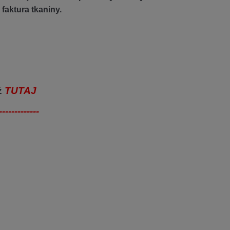
 faktura tkaniny.
ź
TUTAJ
-------------