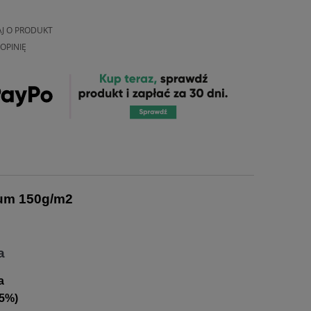
AJ O PRODUKT
OPINIĘ
um 150g/m2
a
a
 5%)