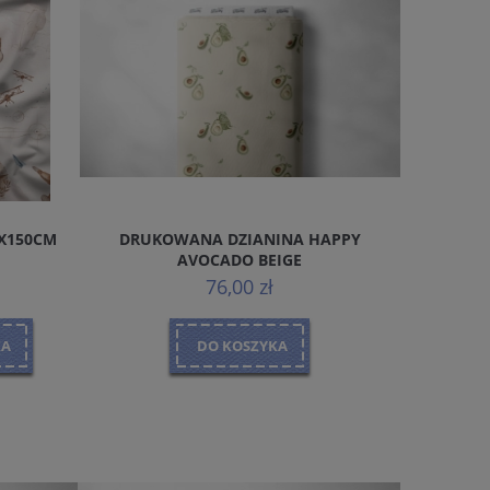
0X150CM
DRUKOWANA DZIANINA HAPPY
BAWEŁNA 
AVOCADO BEIGE
76,00 zł
KA
DO KOSZYKA