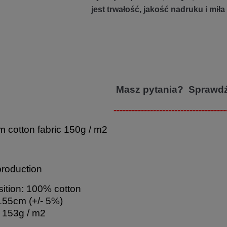
jest trwałość, jakość nadruku i miła
Masz pytania? Sprawd
-------------------------------------
 cotton fabric 150g / m2
production
tion: 100% cotton
155cm (+/- 5%)
 153g / m2