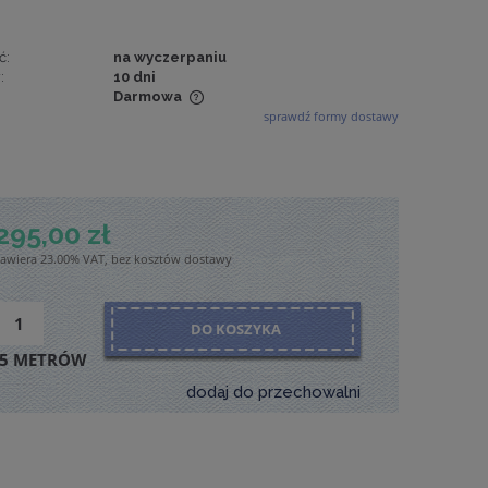
ć:
na wyczerpaniu
:
10 dni
Darmowa
sprawdź formy dostawy
wiera ewentualnych
tności
295,00 zł
zawiera 23.00% VAT, bez kosztów dostawy
DO KOSZYKA
5 METRÓW
dodaj do przechowalni