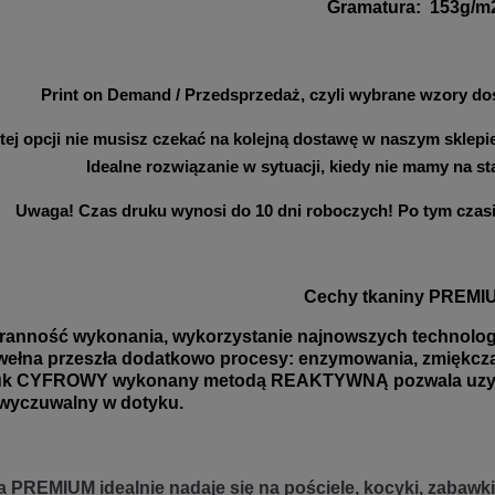
Gramatura
:
153g/m
Print on Demand / Przedsprzedaż, czyli wybrane wzory dos
 tej opcji nie musisz czekać na kolejną dostawę w naszym sklep
Idealne rozwiązanie w sytuacji, kiedy nie mamy na s
Uwaga! Czas druku wynosi do 10 dni roboczych! Po tym czasi
Cechy tkaniny PREMI
ranność wykonania, wykorzystanie najnowszych technologii
ełna przeszła dodatkowo procesy: enzymowania, zmiękczani
uk CYFROWY wykonany metodą REAKTYWNĄ pozwala uzyskać
wyczuwalny w dotyku.
 PREMIUM idealnie nadaje się na pościele, kocyki, zabawki 