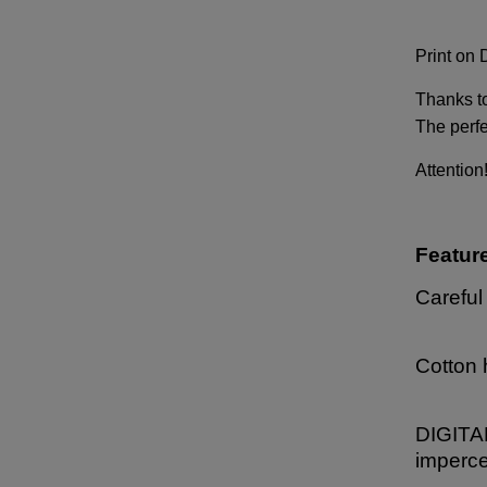
Print on 
Thanks to
The perfe
Attention
Featur
Careful
Cotton 
DIGITAL
imperce