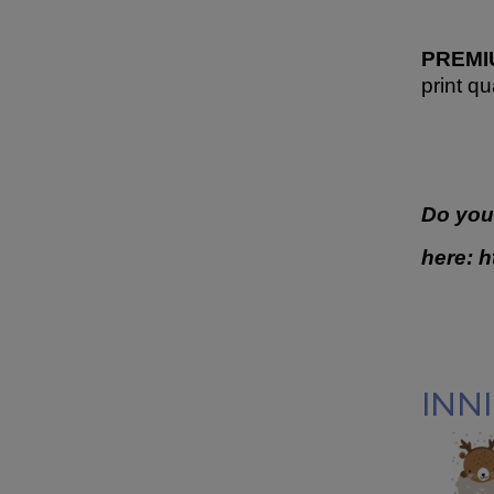
PREMIU
print qu
Do you
here:
h
INNI