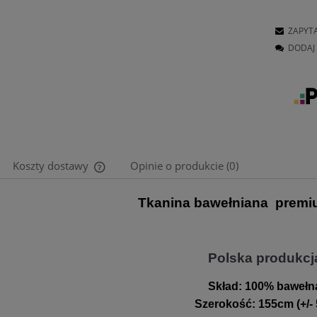
ZAPYT
DODAJ 
Koszty dostawy
Opinie o produkcie (0)
Tkanina bawełniana premi
Cena nie zawiera ewentualnych kosztów
płatności
Polska produkcj
Skład:
100% bawełn
Szerokość
:
155cm (+/-