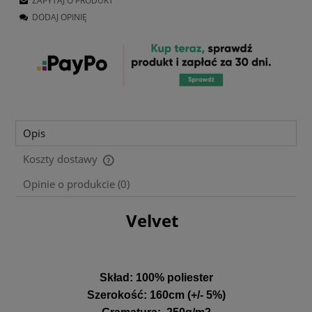
ZAPYTAJ O PRODUKT
DODAJ OPINIĘ
Opis
Koszty dostawy
Cena nie zawiera ewentualnych kosztów płatności
Opinie o produkcie (0)
Velvet
Skład:
100% poliester
Szerokość
:
160cm (+/- 5%)