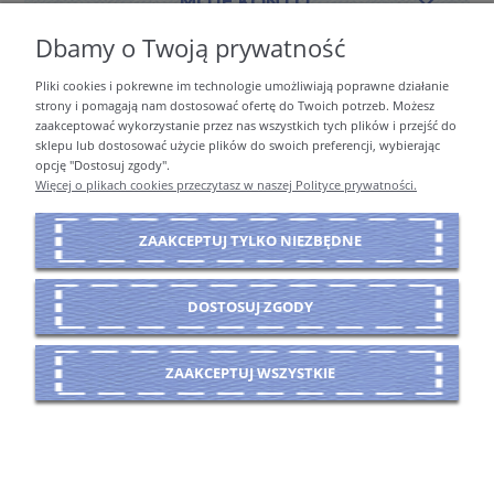
MOJE KONTO
Dbamy o Twoją prywatność
Pliki cookies i pokrewne im technologie umożliwiają poprawne działanie
PŁATNOŚCI I DOSTAWA
strony i pomagają nam dostosować ofertę do Twoich potrzeb. Możesz
zaakceptować wykorzystanie przez nas wszystkich tych plików i przejść do
sklepu lub dostosować użycie plików do swoich preferencji, wybierając
opcję "Dostosuj zgody".
INFORMACJE
Więcej o plikach cookies przeczytasz w naszej Polityce prywatności.
ZAAKCEPTUJ TYLKO NIEZBĘDNE
O NAS
DOSTOSUJ ZGODY
POKAŻ PEŁNĄ WERSJĘ STRONY
ZAAKCEPTUJ WSZYSTKIE
Sklep internetowy Shoper Premium