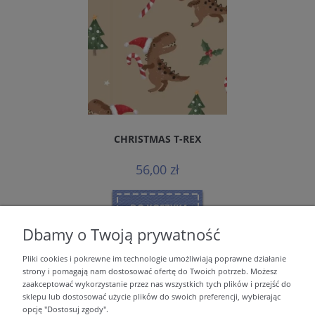
CHRISTMAS T-REX
56,00 zł
DO KOSZYKA
Dbamy o Twoją prywatność
Pliki cookies i pokrewne im technologie umożliwiają poprawne działanie
strony i pomagają nam dostosować ofertę do Twoich potrzeb. Możesz
MOJE KONTO
zaakceptować wykorzystanie przez nas wszystkich tych plików i przejść do
sklepu lub dostosować użycie plików do swoich preferencji, wybierając
opcję "Dostosuj zgody".