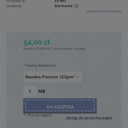
Wysyłka w:
10 dni
Dostawa:
Darmowa
sprawdź formy dostawy
Cena nie zawiera ewentualnych kosztów płatności
54,00 zł
zawiera 23.00% VAT, bez kosztów dostawy
*
Tkaniny Bawełniane:
MB
DO KOSZYKA
*
- Pole wymagane
dodaj do przechowalni