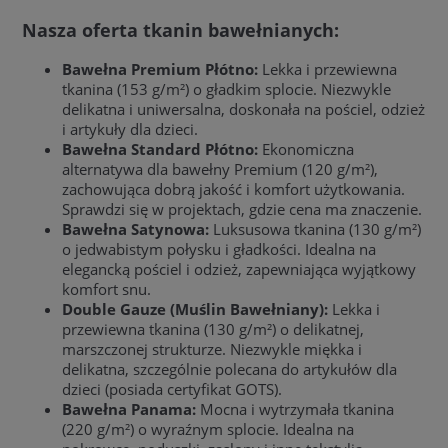
Nasza oferta tkanin bawełnianych:
Bawełna Premium Płótno:
Lekka i przewiewna
tkanina (153 g/m²) o gładkim splocie. Niezwykle
delikatna i uniwersalna, doskonała na pościel, odzież
i artykuły dla dzieci.
Bawełna Standard Płótno:
Ekonomiczna
alternatywa dla bawełny Premium (120 g/m²),
zachowująca dobrą jakość i komfort użytkowania.
Sprawdzi się w projektach, gdzie cena ma znaczenie.
Bawełna Satynowa:
Luksusowa tkanina (130 g/m²)
o jedwabistym połysku i gładkości. Idealna na
elegancką pościel i odzież, zapewniająca wyjątkowy
komfort snu.
Double Gauze (Muślin Bawełniany):
Lekka i
przewiewna tkanina (130 g/m²) o delikatnej,
marszczonej strukturze. Niezwykle miękka i
delikatna, szczególnie polecana do artykułów dla
dzieci (posiada certyfikat GOTS).
Bawełna Panama:
Mocna i wytrzymała tkanina
(220 g/m²) o wyraźnym splocie. Idealna na