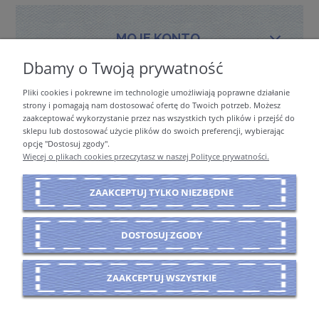
MOJE KONTO
Dbamy o Twoją prywatność
Pliki cookies i pokrewne im technologie umożliwiają poprawne działanie
PŁATNOŚCI I DOSTAWA
strony i pomagają nam dostosować ofertę do Twoich potrzeb. Możesz
zaakceptować wykorzystanie przez nas wszystkich tych plików i przejść do
sklepu lub dostosować użycie plików do swoich preferencji, wybierając
opcję "Dostosuj zgody".
INFORMACJE
Więcej o plikach cookies przeczytasz w naszej Polityce prywatności.
ZAAKCEPTUJ TYLKO NIEZBĘDNE
O NAS
DOSTOSUJ ZGODY
POKAŻ PEŁNĄ WERSJĘ STRONY
ZAAKCEPTUJ WSZYSTKIE
Sklep internetowy Shoper Premium