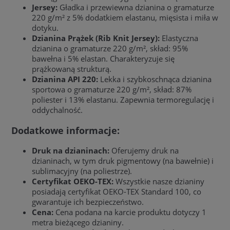
Jersey:
Gładka i przewiewna dzianina o gramaturze
220 g/m² z 5% dodatkiem elastanu, mięsista i miła w
dotyku.
Dzianina Prążek (Rib Knit Jersey):
Elastyczna
dzianina o gramaturze 220 g/m², skład: 95%
bawełna i 5% elastan. Charakteryzuje się
prążkowaną strukturą.
Dzianina API 220:
Lekka i szybkoschnąca dzianina
sportowa o gramaturze 220 g/m², skład: 87%
poliester i 13% elastanu. Zapewnia termoregulację i
oddychalność.
Dodatkowe informacje:
Druk na dzianinach:
Oferujemy druk na
dzianinach, w tym druk pigmentowy (na bawełnie) i
sublimacyjny (na poliestrze).
Certyfikat OEKO-TEX:
Wszystkie nasze dzianiny
posiadają certyfikat OEKO-TEX Standard 100, co
gwarantuje ich bezpieczeństwo.
Cena:
Cena podana na karcie produktu dotyczy 1
metra bieżącego dzianiny.