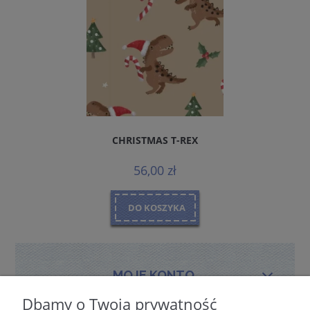
CHRISTMAS T-REX
56,00 zł
DO KOSZYKA
MOJE KONTO
Dbamy o Twoją prywatność