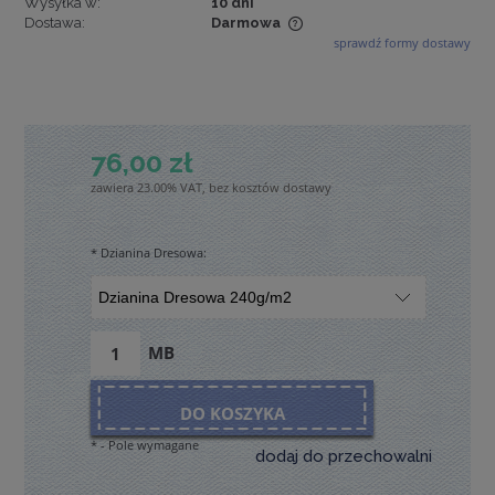
Wysyłka w:
10 dni
Dostawa:
Darmowa
sprawdź formy dostawy
Cena nie zawiera ewentualnych kosztów płatności
76,00 zł
zawiera 23.00% VAT, bez kosztów dostawy
*
Dzianina Dresowa:
MB
DO KOSZYKA
*
- Pole wymagane
dodaj do przechowalni