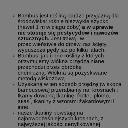
Bambus jest rośliną bardzo przyjazną dla
środowiska: rośnie niezwykle szybko
(nawet 1 m w ciągu doby)
a w uprawie
nie stosuje się pestycydów i nawozów
sztucznych.
Jest trawą i w
przeciwieństwie do drzew, raz ścięty,
wypuszcza pędy już po kilku latach.
Bambus, jak i inne rośliny z których
otrzymujemy włókna przędzalniane
przechodzi przez obróbkę
chemiczną. Włókna są pozyskiwane
metodą wiskozową
Uzyskaną w ten sposób przędzę (wiskoza
bambusowa) przerabiamy na krosnach i
tkamy dowolną tkaninę: frotte, płótno,
atłas , tkaniny z wzorami żakardowymi i
inne.
nasze tkaniny powstają na
najnowocześniejszych krosnach, z
najwyższej jakości certyfikowanej