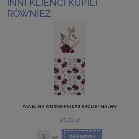
INNI KLIENCI KUPILI
RÓWNIEŻ
PANEL NA WORKO-PLECAK KRÓLIKI MALWY
21,00 zł
szt.
DO KOSZYKA