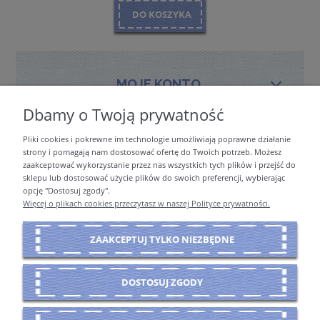
DO KOSZYKA
MOJE KONTO
Dbamy o Twoją prywatność
Pliki cookies i pokrewne im technologie umożliwiają poprawne działanie
PŁATNOŚCI I DOSTAWA
strony i pomagają nam dostosować ofertę do Twoich potrzeb. Możesz
zaakceptować wykorzystanie przez nas wszystkich tych plików i przejść do
sklepu lub dostosować użycie plików do swoich preferencji, wybierając
opcję "Dostosuj zgody".
INFORMACJE
Więcej o plikach cookies przeczytasz w naszej Polityce prywatności.
ZAAKCEPTUJ TYLKO NIEZBĘDNE
O NAS
DOSTOSUJ ZGODY
POKAŻ PEŁNĄ WERSJĘ STRONY