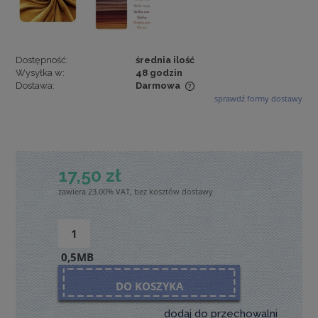
Dostępność:
średnia ilość
Wysyłka w:
48 godzin
Dostawa:
Darmowa
sprawdź formy dostawy
Cena nie zawiera ewentualnych kosztów płatności
17,50 zł
zawiera 23.00% VAT, bez kosztów dostawy
0,5MB
DO KOSZYKA
dodaj do przechowalni