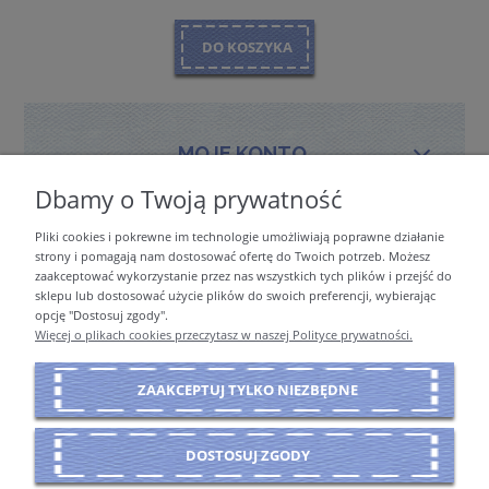
DO KOSZYKA
MOJE KONTO
Dbamy o Twoją prywatność
Pliki cookies i pokrewne im technologie umożliwiają poprawne działanie
PŁATNOŚCI I DOSTAWA
strony i pomagają nam dostosować ofertę do Twoich potrzeb. Możesz
zaakceptować wykorzystanie przez nas wszystkich tych plików i przejść do
sklepu lub dostosować użycie plików do swoich preferencji, wybierając
opcję "Dostosuj zgody".
INFORMACJE
Więcej o plikach cookies przeczytasz w naszej Polityce prywatności.
ZAAKCEPTUJ TYLKO NIEZBĘDNE
O NAS
DOSTOSUJ ZGODY
POKAŻ PEŁNĄ WERSJĘ STRONY