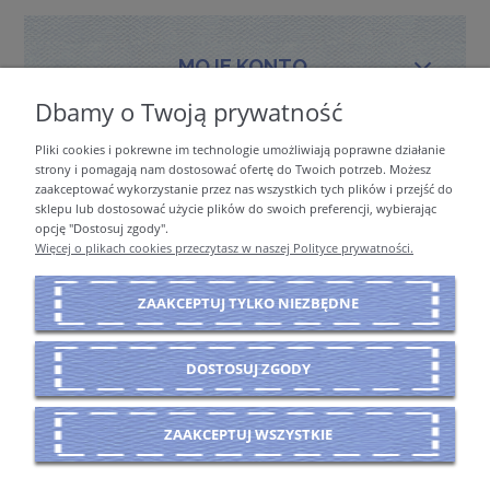
MOJE KONTO
Dbamy o Twoją prywatność
Pliki cookies i pokrewne im technologie umożliwiają poprawne działanie
PŁATNOŚCI I DOSTAWA
strony i pomagają nam dostosować ofertę do Twoich potrzeb. Możesz
zaakceptować wykorzystanie przez nas wszystkich tych plików i przejść do
sklepu lub dostosować użycie plików do swoich preferencji, wybierając
opcję "Dostosuj zgody".
INFORMACJE
Więcej o plikach cookies przeczytasz w naszej Polityce prywatności.
ZAAKCEPTUJ TYLKO NIEZBĘDNE
O NAS
DOSTOSUJ ZGODY
POKAŻ PEŁNĄ WERSJĘ STRONY
ZAAKCEPTUJ WSZYSTKIE
Sklep internetowy Shoper Premium