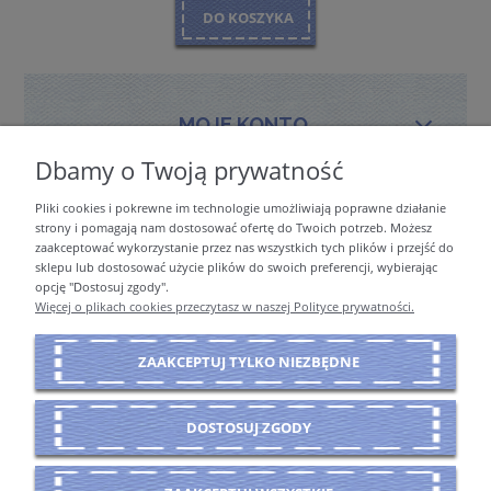
DO KOSZYKA
MOJE KONTO
Dbamy o Twoją prywatność
Pliki cookies i pokrewne im technologie umożliwiają poprawne działanie
PŁATNOŚCI I DOSTAWA
strony i pomagają nam dostosować ofertę do Twoich potrzeb. Możesz
zaakceptować wykorzystanie przez nas wszystkich tych plików i przejść do
sklepu lub dostosować użycie plików do swoich preferencji, wybierając
opcję "Dostosuj zgody".
INFORMACJE
Więcej o plikach cookies przeczytasz w naszej Polityce prywatności.
ZAAKCEPTUJ TYLKO NIEZBĘDNE
O NAS
DOSTOSUJ ZGODY
POKAŻ PEŁNĄ WERSJĘ STRONY