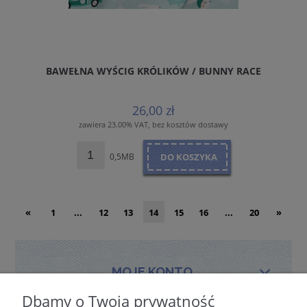
BAWEŁNA WYŚCIG KRÓLIKÓW / BUNNY RACE
26,00 zł
zawiera 23.00% VAT, bez kosztów dostawy
0,5MB
DO KOSZYKA
«
1
...
12
13
14
15
16
...
20
»
MOJE KONTO
Dbamy o Twoją prywatność