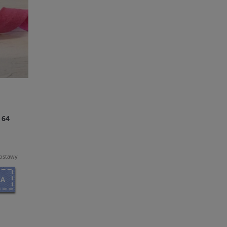
 64
dostawy
KA