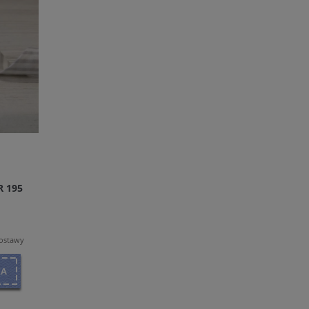
 195
dostawy
KA