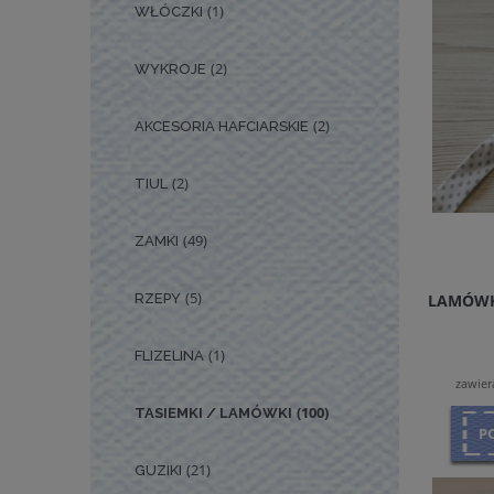
(1)
WŁÓCZKI
(2)
WYKROJE
(2)
AKCESORIA HAFCIARSKIE
(2)
TIUL
(49)
ZAMKI
(5)
LAMÓWK
RZEPY
(1)
FLIZELINA
zawier
(100)
TASIEMKI / LAMÓWKI
P
(21)
GUZIKI