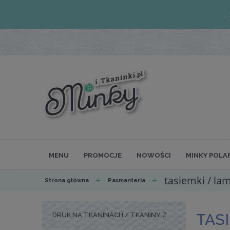
MENU
PROMOCJE
NOWOŚCI
MINKY POLA
tasiemki / la
Strona główna
Pasmanteria
TAS
DRUK NA TKANINACH / TKANINY Z