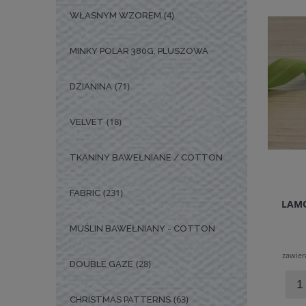
(4)
WŁASNYM WZOREM
MINKY POLAR 380G, PLUSZOWA
(71)
DZIANINA
(18)
VELVET
TKANINY BAWEŁNIANE / COTTON
(231)
FABRIC
LAMÓ
MUŚLIN BAWEŁNIANY - COTTON
zawier
(28)
DOUBLE GAZE
(63)
CHRISTMAS PATTERNS