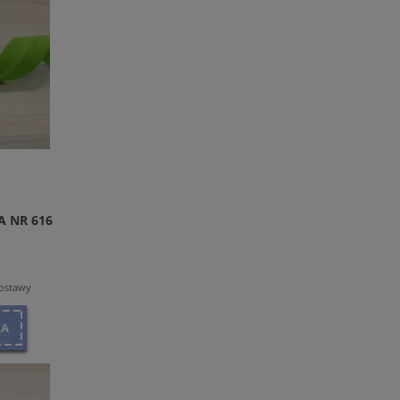
 NR 616
dostawy
KA