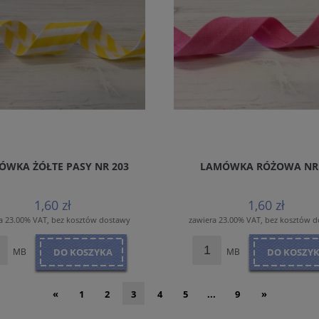
ÓWKA ŻÓŁTE PASY NR 203
LAMÓWKA RÓŻOWA NR
1,60 zł
1,60 zł
a 23.00% VAT, bez kosztów dostawy
zawiera 23.00% VAT, bez kosztów 
MB
DO KOSZYKA
MB
DO KOSZY
«
1
2
3
4
5
...
9
»