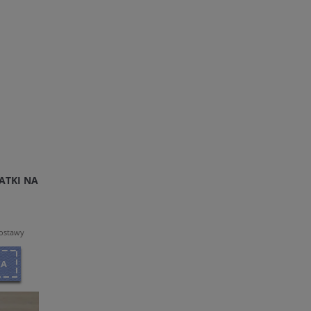
TKI NA
dostawy
KA