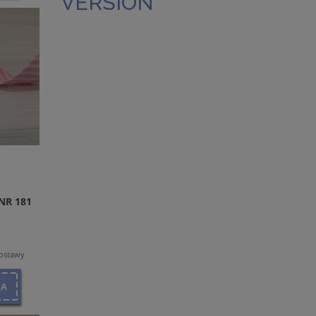
VERSION
NR 181
dostawy
KA