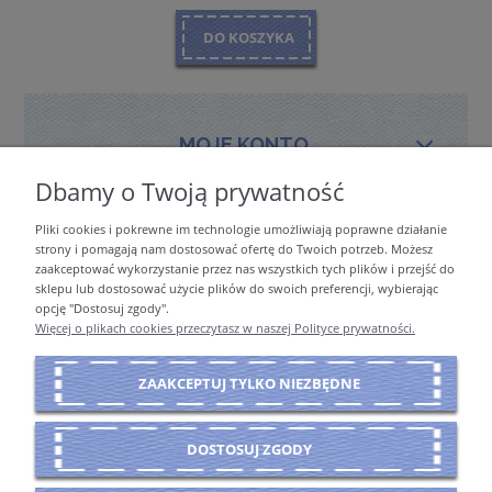
DO KOSZYKA
MOJE KONTO
Dbamy o Twoją prywatność
Pliki cookies i pokrewne im technologie umożliwiają poprawne działanie
PŁATNOŚCI I DOSTAWA
strony i pomagają nam dostosować ofertę do Twoich potrzeb. Możesz
zaakceptować wykorzystanie przez nas wszystkich tych plików i przejść do
sklepu lub dostosować użycie plików do swoich preferencji, wybierając
opcję "Dostosuj zgody".
INFORMACJE
Więcej o plikach cookies przeczytasz w naszej Polityce prywatności.
ZAAKCEPTUJ TYLKO NIEZBĘDNE
O NAS
DOSTOSUJ ZGODY
POKAŻ PEŁNĄ WERSJĘ STRONY