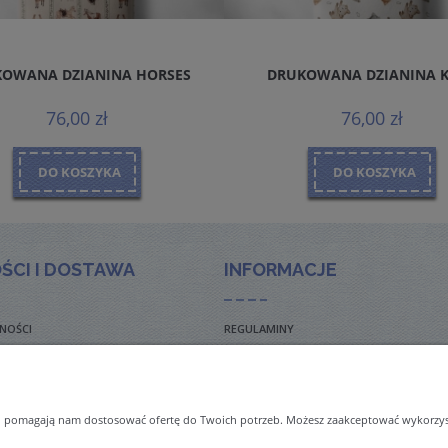
OWANA DZIANINA HORSES
DRUKOWANA DZIANINA 
76,00 zł
76,00 zł
DO KOSZYKA
DO KOSZYKA
ŚCI I DOSTAWA
INFORMACJE
NOŚCI
REGULAMINY
TO ZADAWANE PYTANIA
POLITYKA PRYWATNOŚCI
TAWY
ZWROTY I REKLAMACJE
 i pomagają nam dostosować ofertę do Twoich potrzeb. Możesz zaakceptować wykorzysta
NAL ORDERS & SHIPMENT