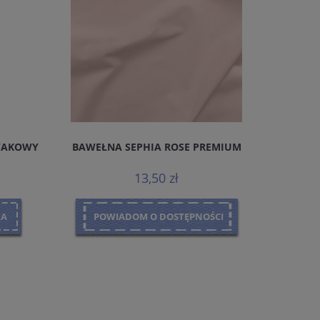
WAKOWY
BAWEŁNA SEPHIA ROSE PREMIUM
TASIEMK
13,50 zł
KA
POWIADOM O DOSTĘPNOŚCI