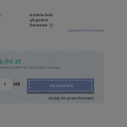
ć:
średnia ilość
:
48 godzin
Darmowa
sprawdź formy dostawy
wiera ewentualnych
tności
4,00 zł
zawiera 23.00% VAT, bez kosztów dostawy
MB
DO KOSZYKA
dodaj do przechowalni