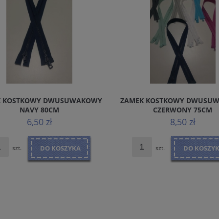
K KOSTKOWY DWUSUWAKOWY
ZAMEK KOSTKOWY DWUSU
NAVY 80CM
CZERWONY 75CM
6,50 zł
8,50 zł
szt.
DO KOSZYKA
szt.
DO KOSZY