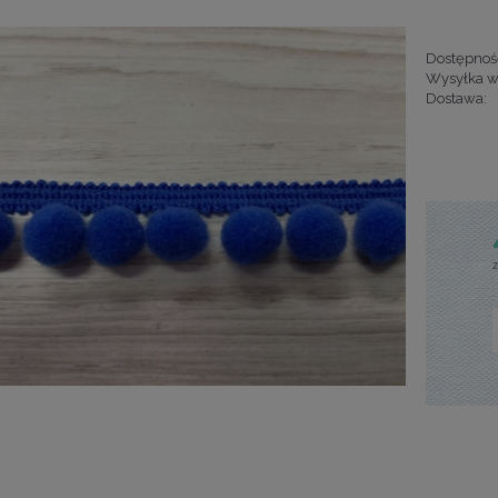
Dostępnoś
Wysyłka w
Dostawa:
Cena nie za
kosztów pła