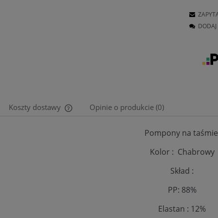
ZAPYT
DODAJ 
Koszty dostawy
Opinie o produkcie (0)
Pompony na taśmi
Cena nie zawiera ewentualnych kosztów
płatności
Kolor : Chabrowy
Skład :
PP: 88%
Elastan : 12%