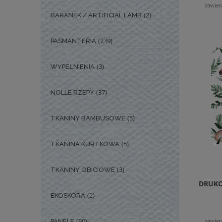
zawier
(2)
BARANEK / ARTIFICIAL LAMB
(239)
PASMANTERIA
(3)
WYPEŁNIENIA
(37)
NOLLE RZEPY
(5)
TKANINY BAMBUSOWE
(5)
TKANINA KURTKOWA
(3)
TKANINY OBICIOWE
DRUKO
(2)
EKOSKÓRA
(90)
zawier
PANELE