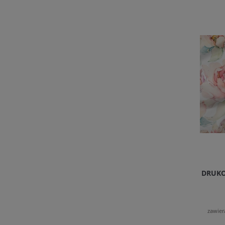
DRUKO
zawier