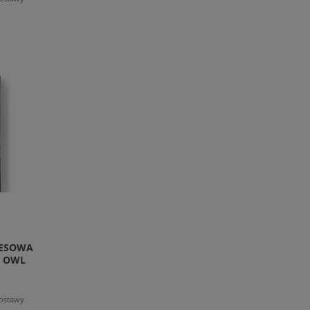
RESOWA
C OWL
dostawy