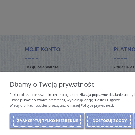
MOJE KONTO
PŁATNO
TWOJE ZAMÓWIENIA
FORMY PŁAT
USTAWIENIA KONTA
FAQ – CZĘS
Dbamy o Twoją prywatność
KOSZT DOS
Pliki cookies i pokrewne im technologie umożliwiają poprawne działanie strony
INTERNATIO
użycie plików do swoich preferencji, wybierając opcję "Dostosuj zgody".
Więcej o plikach cookies przeczytasz w naszej Polityce prywatności.
ZAAKCEPTUJ TYLKO NIEZBĘDNE
DOSTOSUJ ZGODY