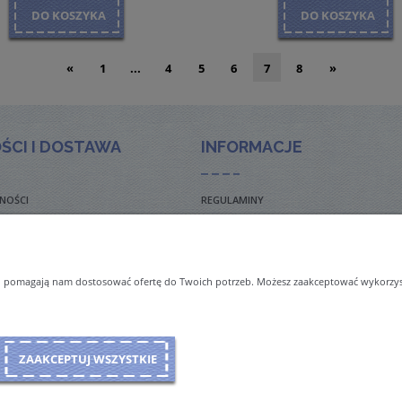
DO KOSZYKA
DO KOSZYKA
«
1
...
4
5
6
7
8
»
ŚCI I DOSTAWA
INFORMACJE
NOŚCI
REGULAMINY
TO ZADAWANE PYTANIA
POLITYKA PRYWATNOŚCI
TAWY
ZWROTY I REKLAMACJE
 i pomagają nam dostosować ofertę do Twoich potrzeb. Możesz zaakceptować wykorzysta
NAL ORDERS & SHIPMENT
ZAAKCEPTUJ WSZYSTKIE
Sklep internetowy Shoper Premium