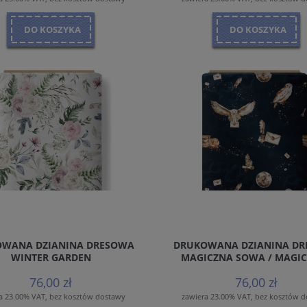
DO KOSZYKA
DO KOSZYKA
WANA DZIANINA DRESOWA
DRUKOWANA DZIANINA D
WINTER GARDEN
MAGICZNA SOWA / MAGI
76,00 zł
76,00 zł
a 23.00% VAT, bez kosztów dostawy
zawiera 23.00% VAT, bez kosztów 