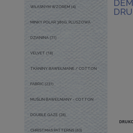
DEM
(4)
WŁASNYM WZOREM
DRU
MINKY POLAR 380G, PLUSZOWA
(71)
DZIANINA
(18)
VELVET
TKANINY BAWEŁNIANE / COTTON
(231)
FABRIC
MUŚLIN BAWEŁNIANY - COTTON
(28)
DOUBLE GAZE
DRUKO
(63)
CHRISTMAS PATTERNS