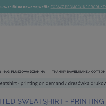
R 380G, PLUSZOWA DZIANINA
TKANINY BAWEŁNIANE / COTTON 
eatshirt - printing on demand / dresówka druko
NTED SWEATSHIRT - PRINTING