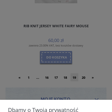
RIB KNIT JERSEY WHITE FAIRY MOUSE
60,00 zł
zawiera 23.00% VAT, bez kosztów dostawy
DO KOSZYKA
«
1
...
16
17
18
19
20
»
MOJE KONTO
Dbamy o Twoją prywatność