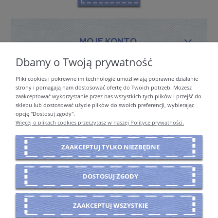
MOJE KONTO
Dbamy o Twoją prywatność
Pliki cookies i pokrewne im technologie umożliwiają poprawne działanie
PŁATNOŚCI I DOSTAWA
strony i pomagają nam dostosować ofertę do Twoich potrzeb. Możesz
zaakceptować wykorzystanie przez nas wszystkich tych plików i przejść do
sklepu lub dostosować użycie plików do swoich preferencji, wybierając
opcję "Dostosuj zgody".
INFORMACJE
Więcej o plikach cookies przeczytasz w naszej Polityce prywatności.
ZAAKCEPTUJ TYLKO NIEZBĘDNE
O NAS
DOSTOSUJ ZGODY
POKAŻ PEŁNĄ WERSJĘ STRONY
ZAAKCEPTUJ WSZYSTKIE
Sklep internetowy Shoper Premium